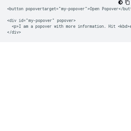
<button popovertarget="my-popover">Open Popover</butt
<div id="my-popover" popover>

  <p>I am a popover with more information. Hit <kbd>e