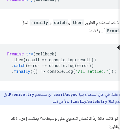
د ذلك، استخدِم الطرق
then
و
catch
و
finally
لحلّ
Promis
أو رفضه:
Promise
.
try
(
callback
)
.
then
(
result
=
>
console
.
log
(
result
))
.
catch
(
error
=
>
console
.
log
(
error
))
.
finally
(()
=
>
console
.
log
(
"All settled."
));
ملاحظة: في حال استخدام بنية
/
، لن تستخدم
، بل
Promise.try
await
async
خدم كتلة
/
/
بدلاً من ذلك.
finally
catch
try
ذا لو كانت دالة ردّ الاتصال تحتوي على وسيطات؟ يمكنك إجراء ذلك
ريقتَين: