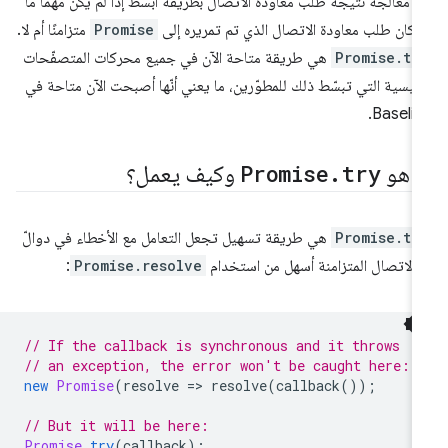
ى معالجة نتيجة طلب معاودة الاتصال بطريقة أبسط إذا لم يكن مهمًا ما
ا كان طلب معاودة الاتصال الذي تم تمريره إلى
Promise
متزامنًا أم لا.
Promise.tr
هي طريقة متاحة الآن في جميع محركات المتصفّحات
رئيسية التي تبسّط ذلك للمطوّرين، ما يعني أنّها أصبحت الآن متاحة في
Baselin
ا هو
try
.
Promise
وكيف يعمل؟
Promise.tr
هي طريقة تسهيل تجعل التعامل مع الأخطاء في دوالّ
ّ الاتصال المتزامنة أسهل من استخدام
Promise.resolve
:
// If the callback is synchronous and it throws
// an exception, the error won't be caught here:
new
Promise
(
resolve
=
>
resolve
(
callback
());
// But it will be here:
Promise
.
try
(
callback
);