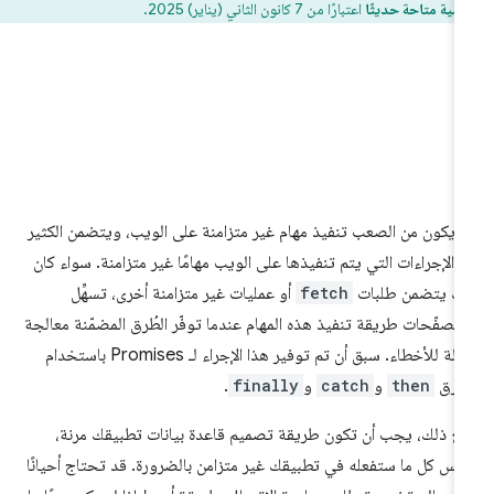
سية متاحة حديثًا
اعتبارًا من 7 كانون الثاني (يناير) 2025.
 يكون من الصعب تنفيذ مهام غير متزامنة على الويب، ويتضمن الكثير
 الإجراءات التي يتم تنفيذها على الويب مهامًا غير متزامنة. سواء كان
ك يتضمن طلبات
fetch
أو عمليات غير متزامنة أخرى، تسهِّل
متصفّحات طريقة تنفيذ هذه المهام عندما توفّر الطُرق المضمّنة معالجة
فعّالة للأخطاء. سبق أن تم توفير هذا الإجراء لـ Promises باستخدام
طرق
then
و
catch
و
finally
.
ع ذلك، يجب أن تكون طريقة تصميم قاعدة بيانات تطبيقك مرنة،
يس كل ما ستفعله في تطبيقك غير متزامن بالضرورة. قد تحتاج أحيانًا