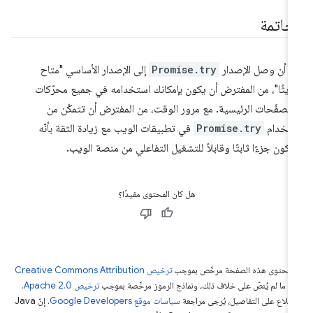
لخاتمة
د أن وصل الإصدار
Promise.try
إلى الإصدار الأساسي "متاح
يثًا"، من المفترض أن يكون بإمكانك استخدامه في جميع محرّكات
متصفّحات الرئيسية. مع مرور الوقت، من المفترض أن تتمكّن من
تخدام
Promise.try
في تطبيقات الويب مع زيادة الثقة بأنّه
كون جزءًا ثابتًا وقابلاً للتشغيل التفاعلي من منصة الويب.
هل كان المحتوى مفيدًا؟
ّ محتوى هذه الصفحة مرخّص بموجب
ترخيص Creative Commons Attribution
4‏
ما لم يُنصّ على خلاف ذلك، ونماذج الرموز مرخّصة بموجب
ترخيص Apache 2.0‏
.
اطّلاع على التفاصيل، يُرجى مراجعة
سياسات موقع Google Developers‏
. إنّ Java