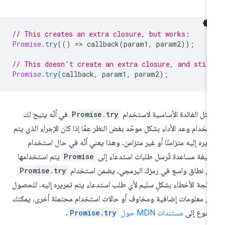
// This creates an extra closure, but works:
Promise
.
try
(()
=
>
callback
(
param1
,
param2
));
// This doesn't create an extra closure, and stil
Promise
.
try
(
callback
,
param1
,
param2
);
مثل الفائدة الأساسية لاستخدام
Promise.try
في أنّه يتيح لك
تخدام وعد الأداء بشكل موحّد بغض النظر عمّا إذا كان الإجراء الذي يتم
ريره إليه متزامنًا أو غير متزامن. وهذا يعني أنّه في حال استخدام
يفة مساعدة تُرسل طلبات استدعاء إلى
Promise
يتم استخدامها
ى نطاق واسع في رمزك البرمجي، يضمن استخدام
Promise.try
الجة الأخطاء بشكلٍ سليم لأي طلب استدعاء يتم تمريره إليه. للحصول
ى معلومات إضافية ومخاوف أو حالات استخدام محتملة أخرى، يمكنك
رجوع إلى
مستندات MDN حول
Promise.try
.