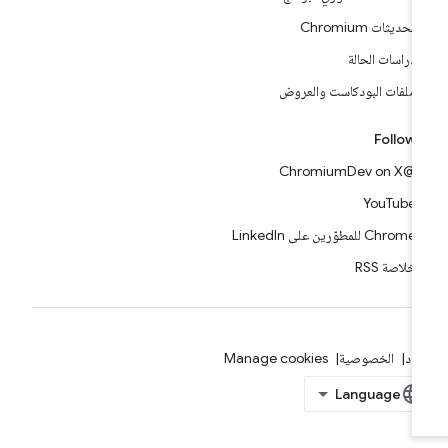
تحديثات Chromium
دراسات الحالة
ملفات البودكاست والعروض
Follow
@ChromiumDev on X
YouTube
Chrome للمطوّرين على LinkedIn
خلاصة RSS
بنود
الخصوصية
Manage cookies