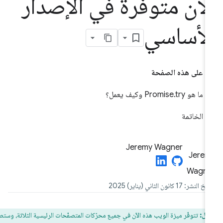
لآن متوفّرة في الإصدار
لأساسي
على هذه الصفحة
ما هو Promise.try وكيف يعمل؟
الخاتمة
Jeremy Wagner
النشر: 17 كانون الثاني (يناير) 2025
فال:
تتوفّر ميزة الويب هذه الآن في جميع محرّكات المتصفّحات الرئيسية الثلاثة، وستصبح