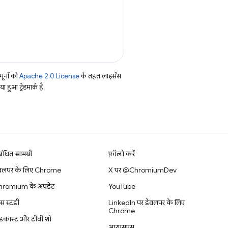
ूनों को
Apache 2.0 License
के तहत लाइसेंस
हुआ ट्रेडमार्क है.
बंधित सामग्री
फ़ॉलो करें
वलपर के लिए Chrome
X पर @ChromiumDev
hromium के अपडेट
YouTube
स स्टडी
LinkedIn पर डेवलपर के लिए
Chrome
डकास्ट और टीवी शो
आरएसएस