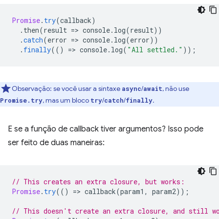
Promise
.
try
(
callback
)
.
then
(
result
=
>
console
.
log
(
result
))
.
catch
(
error
=
>
console
.
log
(
error
))
.
finally
(()
=
>
console
.
log
(
"All settled."
));
Observação: se você usar a sintaxe
/
, não use
async
await
, mas um bloco
/
/
.
Promise.try
try
catch
finally
E se a função de callback tiver argumentos? Isso pode
ser feito de duas maneiras:
// This creates an extra closure, but works:
Promise
.
try
(()
=
>
callback
(
param1
,
param2
));
// This doesn't create an extra closure, and still w