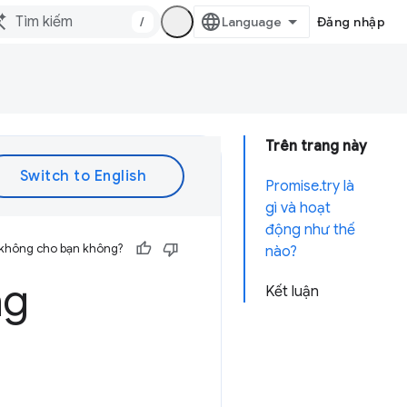
/
Đăng nhập
Trên trang này
Promise.try là
gì và hoạt
động như thế
 không cho bạn không?
nào?
ng
Kết luận