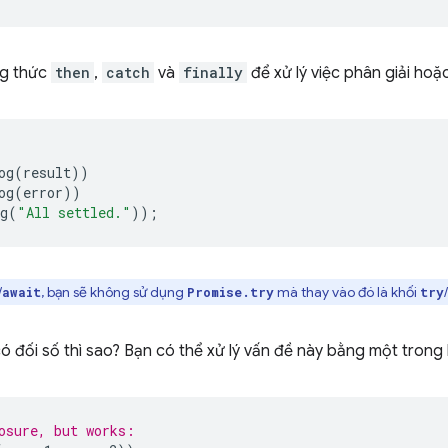
ng thức
then
,
catch
và
finally
để xử lý việc phân giải hoặ
og
(
result
))
og
(
error
))
g
(
"All settled."
));
/
, bạn sẽ không sử dụng
mà thay vào đó là khối
/
await
Promise.try
try
 đối số thì sao? Bạn có thể xử lý vấn đề này bằng một trong 
osure, but works: