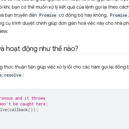
 khi, bạn có thể muốn xử lý kết quả của lệnh gọi lại theo cá
i mà bạn truyền đến
Promise
có đồng bộ hay không.
Promise
ng cụ trình duyệt chính giúp đơn giản hoá việc này cho nhà ph
New.
 và hoạt động như thế nào?
 thức thuận tiện giúp việc xử lý lỗi cho các hàm gọi lại đồng
e.resolve
:
ronous and it throws
won't be caught here:
lve
(
callback
());