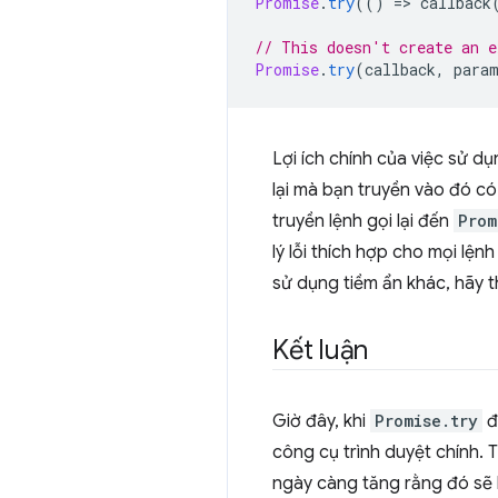
Promise
.
try
(()
=
>
callback
// This doesn't create an e
Promise
.
try
(
callback
,
para
Lợi ích chính của việc sử d
lại mà bạn truyền vào đó c
truyền lệnh gọi lại đến
Prom
lý lỗi thích hợp cho mọi lệ
sử dụng tiềm ẩn khác, hãy
Kết luận
Giờ đây, khi
Promise.try
đ
công cụ trình duyệt chính. 
ngày càng tăng rằng đó sẽ 