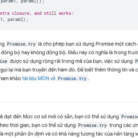
(
param1
,
param2
));
xtra closure, and still works:
m1
,
param2
);
ụng
Promise.try
là cho phép bạn sử dụng Promise một cách đ
ó đồng bộ hay không đồng bộ. Điều này có nghĩa là trong trư
ise
được sử dụng rộng rãi trong mã của bạn, việc sử dụng
P
nh gọi lại mà bạn truyền đến hàm đó. Để biết thêm thông tin v
 tham khảo
tài liệu MDN về
Promise.try
.
ã đạt đến Mức cơ sở mới có sẵn, bạn có thể sử dụng
Promis
Theo thời gian, bạn có thể sử dụng
Promise.try
trong các ứn
là một phần ổn định và có khả năng tương tác của nền tảng 