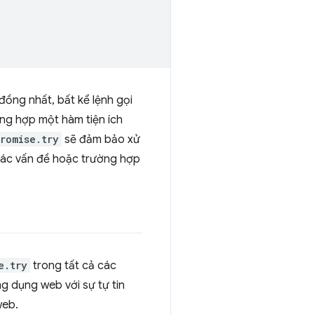
ồng nhất, bất kể lệnh gọi
ờng hợp một hàm tiện ích
romise.try
sẽ đảm bảo xử
à các vấn đề hoặc trường hợp
e.try
trong tất cả các
g dụng web với sự tự tin
web.