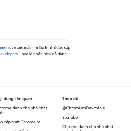
ommons
và các mẫu mã lập trình được cấp
Developers
. Java là nhãn hiệu đã đăng
ội dung liên quan
Theo dõi
hrome dành cho nhà phát
@ChromiumDev trên X
iển
YouTube
ản cập nhật Chromium
Chrome dành cho nhà phát