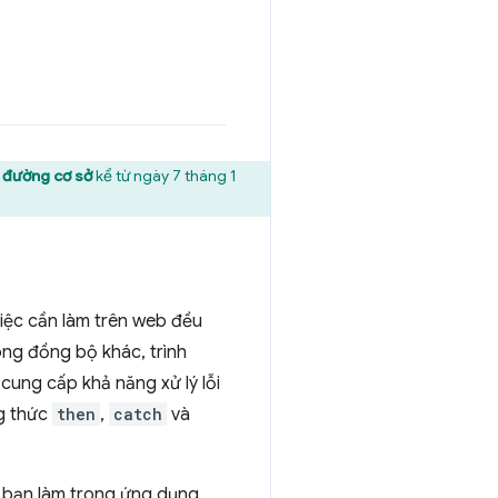
 đường cơ sở
kể từ ngày 7 tháng 1
việc cần làm trên web đều
ng đồng bộ khác, trình
cung cấp khả năng xử lý lỗi
g thức
then
,
catch
và
c bạn làm trong ứng dụng