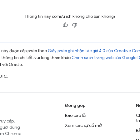
Thông tin này có hữu ích không cho bạn không?
ng này được cấp phép theo
Giấy phép ghi nhận tác giả 4.0 của Creative C
t thông tin chi tiết, vui lòng tham khảo
Chính sách trang web của Google 
t với Oracle.
UTC.
Đóng góp
N
Báo cáo lỗi
C
tr
ruy cập,
Xem các sự cố mở
người dùng
B
nhóm Chrome