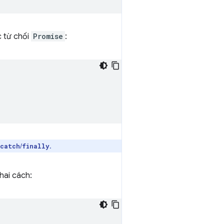
c từ chối
Promise
:
/
.
catch
finally
hai cách: