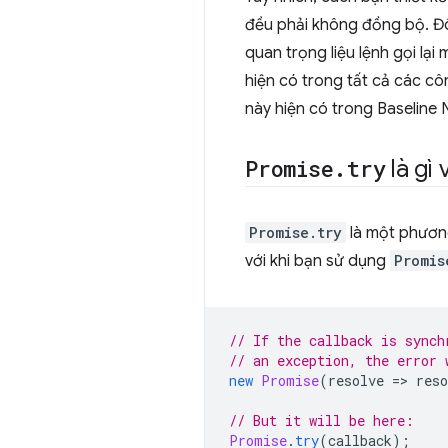
đều phải không đồng bộ. Đôi
quan trọng liệu lệnh gọi lạ
hiện có trong tất cả các cô
này hiện có trong Baseline 
Promise
.
try
là gì
Promise.try
là một phương
với khi bạn sử dụng
Promis
// If the callback is synch
// an exception, the error 
new
Promise
(
resolve
=
>
reso
// But it will be here:
Promise
.
try
(
callback
);