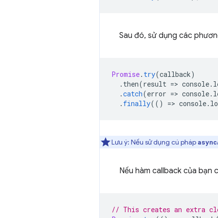
Sau đó, sử dụng các phươ
Promise
.
try
(
callback
)
.
then
(
result
=
>
console
.
l
.
catch
(
error
=
>
console
.
l
.
finally
(()
=
>
console
.
lo
Lưu ý: Nếu sử dụng cú pháp
async
Nếu hàm callback của bạn có
// This creates an extra cl