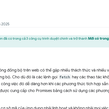
m 2025
n đã có trong cả 3 công cụ trình duyệt chính và trở thành
Mới có trong
hông đồng bộ trên web có thể gặp nhiều thách thức và nhiều 
ng bộ. Cho dù đó là các lệnh gọi
fetch
hay các thao tác khô
 công việc đó dễ dàng hơn khi các phương thức tích hợp sẵn 
 được cung cấp cho Promises bằng cách sử dụng các phươn
ế cơ sở mã của ứng dụng phải linh hoạt và không phải mọi việ