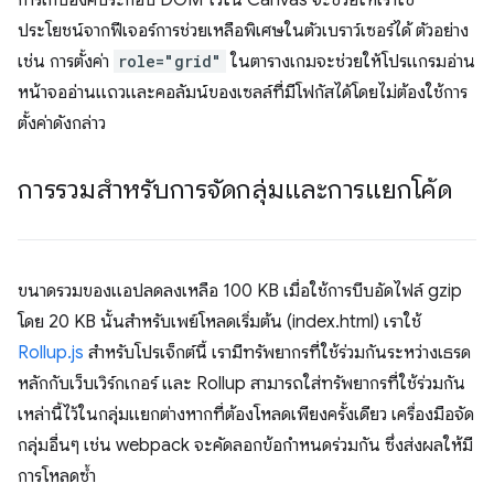
การเก็บองค์ประกอบ DOM ไว้ใน Canvas จะช่วยให้เราใช้
ประโยชน์จากฟีเจอร์การช่วยเหลือพิเศษในตัวเบราว์เซอร์ได้ ตัวอย่าง
เช่น การตั้งค่า
role="grid"
ในตารางเกมจะช่วยให้โปรแกรมอ่าน
หน้าจออ่านแถวและคอลัมน์ของเซลล์ที่มีโฟกัสได้โดยไม่ต้องใช้การ
ตั้งค่าดังกล่าว
การรวมสำหรับการจัดกลุ่มและการแยกโค้ด
ขนาดรวมของแอปลดลงเหลือ 100 KB เมื่อใช้การบีบอัดไฟล์ gzip
โดย 20 KB นั้นสำหรับเพย์โหลดเริ่มต้น (index.html) เราใช้
Rollup.js
สําหรับโปรเจ็กต์นี้ เรามีทรัพยากรที่ใช้ร่วมกันระหว่างเธรด
หลักกับเว็บเวิร์กเกอร์ และ Rollup สามารถใส่ทรัพยากรที่ใช้ร่วมกัน
เหล่านี้ไว้ในกลุ่มแยกต่างหากที่ต้องโหลดเพียงครั้งเดียว เครื่องมือจัด
กลุ่มอื่นๆ เช่น webpack จะคัดลอกข้อกําหนดร่วมกัน ซึ่งส่งผลให้มี
การโหลดซ้ำ