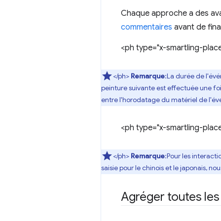
Chaque approche a des avan
commentaires
avant de final
<ph type="x-smartling-plac
</ph>
Remarque
:La durée de l'év
peinture suivante est effectuée une fo
entre l'horodatage du matériel de l'é
<ph type="x-smartling-plac
</ph>
Remarque
:Pour les interac
saisie pour le chinois et le japonais,
Agréger toutes les