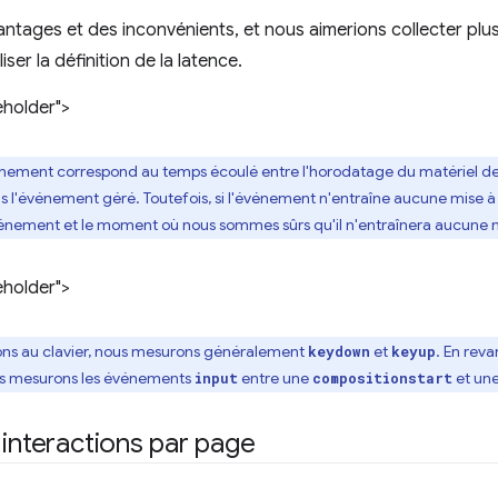
tages et des inconvénients, et nous aimerions collecter plu
iser la définition de la latence.
eholder">
énement correspond au temps écoulé entre l'horodatage du matériel d
is l'événement géré. Toutefois, si l'événement n'entraîne aucune mise à 
vénement et le moment où nous sommes sûrs qu'il n'entraînera aucune m
eholder">
tions au clavier, nous mesurons généralement
et
. En rev
keydown
keyup
 nous mesurons les événements
entre une
et un
input
compositionstart
 interactions par page