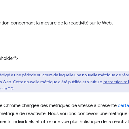
ntion concernant la mesure de la réactivité sur le Web.
eholder">
 rédigé à une période au cours de laquelle une nouvelle métrique de ré
s Web. Cette nouvelle métrique a été publiée et s'intitule
Interaction to 
 le FID.
uipe Chrome chargée des métriques de vitesse a présenté
certa
métrique de réactivité. Nous voulons concevoir une métrique q
ts individuels et offre une vue plus holistique de la réactiv