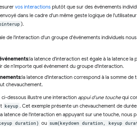
mesurer
vos interactions
plutôt que sur des événements individu
nvoyé dans le cadre d'un même geste logique de l'utilisateur
ointerup
).
ale de l'interaction d'un groupe d'événements individuels no
 événements
:la latence d'interaction est égale à la latence la 
ir de n'importe quel événement du groupe d'interaction.
énements
:la latence d'interaction correspond à la somme de 
tout chevauchement.
 ci-dessous illustre une interaction
appui d'une touche
qui co
nt
keyup
. Cet exemple présente un chevauchement de durée
 latence de l'interaction en appuyant sur une touche, nous p
keyup duration)
ou
sum(keydown duration, keyup dura