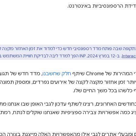
מדידת הרספונסיביות באינטרנט.
ופה שבה פותח מדד רספונסיבי חדש כדי למדוד את זמן האחזור מקצה ל
Interac
. ב-12 במרץ 2024, INP הפך למדד ליבה לבדיקת חוויית המשתמש באתר, במקום FID.
ת של Chrome שיתף
חלק שחשבנו
, מדד חדש של תגוב
יותר זמן אחזור מקצה לקצה של אירועים נפרדים, ומספק תמונה
 כלשהו בכל משך החיים שלו.
שים האחרונים, רצינו לשתף עדכון לגבי האופן שבו אנחנו מתכ
ג כמה אפשרויות צבירה ספציפיות שאנחנו שוקלים לנתח, רמת 
מבעלי אתרים לגבי אילו מהאפשרויות האלה מייצגת בצורה הט