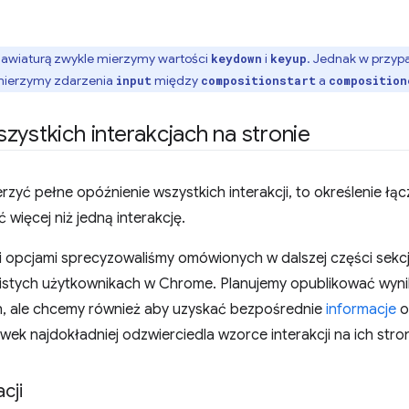
klawiaturą zwykle mierzymy wartości
i
. Jednak w przyp
keydown
keyup
, mierzymy zdarzenia
między
a
input
compositionstart
composition
zystkich interakcjach na stronie
zyć pełne opóźnienie wszystkich interakcji, to określenie łą
 więcej niż jedną interakcję.
i opcjami sprecyzowaliśmy omówionych w dalszej części sekcji
wistych użytkownikach w Chrome. Planujemy opublikować wyn
ch, ale chcemy również aby uzyskać bezpośrednie
informacje
o
awek najdokładniej odzwierciedla wzorce interakcji na ich stro
cji