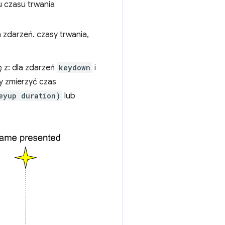
u czasu trwania
 zdarzeń. czasy trwania,
ię z: dla zdarzeń
keydown
i
y zmierzyć czas
eyup duration)
lub