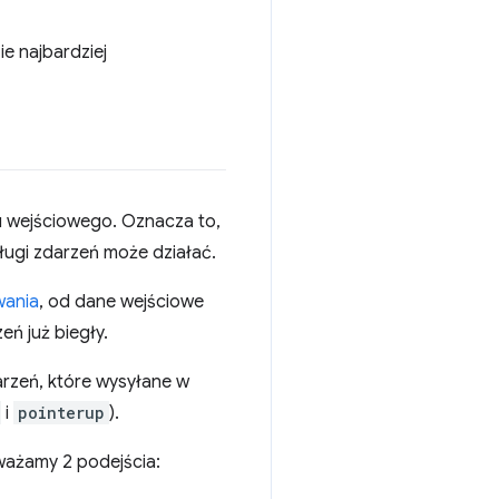
ie najbardziej
 wejściowego. Oznacza to,
ługi zdarzeń może działać.
wania
, od dane wejściowe
ń już biegły.
arzeń, które wysyłane w
i
pointerup
).
ważamy 2 podejścia: