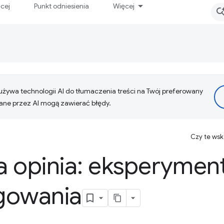
ęcej
Punkt odniesienia
Więcej
żywa technologii AI do tłumaczenia treści na Twój preferowany
ne przez AI mogą zawierać błędy.
Czy te ws
a opinia: eksperymen
gowania