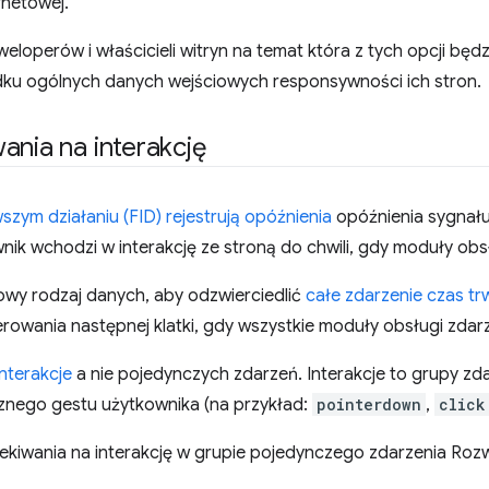
rnetowej.
eloperów i właścicieli witryn na temat która z tych opcji będz
ku ogólnych danych wejściowych responsywności ich stron.
ania na interakcję
szym działaniu (FID) rejestrują opóźnienia
opóźnienia sygnału
nik wchodzi w interakcję ze stroną do chwili, gdy moduły obs
owy rodzaj danych, aby odzwierciedlić
całe zdarzenie czas tr
owania następnej klatki, gdy wszystkie moduły obsługi zdarze
interakcje
a nie pojedynczych zdarzeń. Interakcje to grupy zd
znego gestu użytkownika (na przykład:
pointerdown
,
click
kiwania na interakcję w grupie pojedynczego zdarzenia Roz