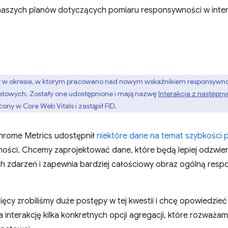
naszych planów dotyczących pomiaru responsywności w inter
ny w okresie, w którym pracowano nad nowym wskaźnikiem responsywnoś
netowych. Zostały one udostępnione i mają nazwę
Interakcja z następ
ony w Core Web Vitals i zastąpił FID.
hrome Metrics udostępnił
niektóre dane na temat szybkości 
ści. Chcemy zaprojektować dane, które będą lepiej odzwier
h zdarzeń i zapewnia bardziej całościowy obraz ogólną resp
sięcy zrobiliśmy duże postępy w tej kwestii i chcę opowiedzieć
 interakcję kilka konkretnych opcji agregacji, które rozważam