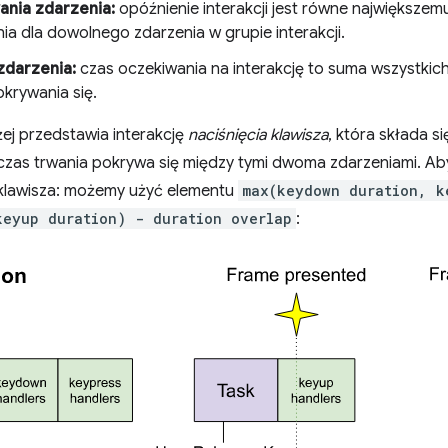
ania zdarzenia:
opóźnienie interakcji jest równe największem
a dla dowolnego zdarzenia w grupie interakcji.
zdarzenia:
czas oczekiwania na interakcję to suma wszystkich
okrywania się.
żej przedstawia interakcję
naciśnięcia klawisza
, która składa s
 czas trwania pokrywa się między tymi dwoma zdarzeniami. Ab
 klawisza: możemy użyć elementu
max(keydown duration, k
keyup duration) - duration overlap
: