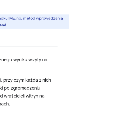
adku IME, np. metod wprowadzania
.
end
cznego wyniku wizyty na
, przy czym każda z nich
iki po zgromadzeniu
d właścicieli witryn na
nach.