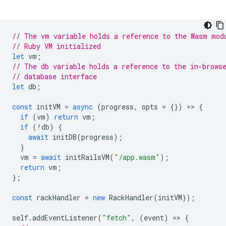
// The vm variable holds a reference to the Wasm mod
// Ruby VM initialized
let
vm
;
// The db variable holds a reference to the in-brows
// database interface
let
db
;
const
initVM
=
async
(
progress
,
opts
=
{})
=
>
{
if
(
vm
)
return
vm
;
if
(
!
db
)
{
await
initDB
(
progress
);
}
vm
=
await
initRailsVM
(
"/app.wasm"
);
return
vm
;
};
const
rackHandler
=
new
RackHandler
(
initVM
});
self
.
addEventListener
(
"fetch"
,
(
event
)
=
>
{