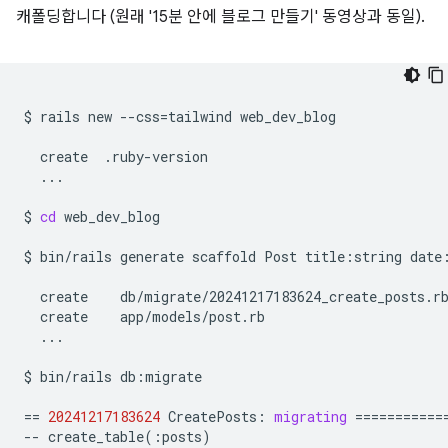
캐폴딩합니다 (원래 '15분 안에 블로그 만들기' 동영상과 동일).
$
rails
new
--css
=
tailwind
web_dev_blog

create
...

$
cd
web_dev_blog

$
bin/rails
generate
scaffold
Post
title:string
date
create
create
...

$
bin/rails
db:migrate

==
20241217183624
CreatePosts:
migrating
===========
--
create_table
(
:posts
)