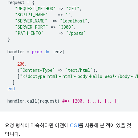
request
=
{
"REQUEST_METHOD"
=
>
"GET"
,
"SCRIPT_NAME"
=
>
""
,
"SERVER_NAME"
=
>
"localhost"
,
"SERVER_PORT"
=
>
"3000"
,
"PATH_INFO"
=
>
"/posts"
}
handler
=
proc
do
|
env
|
[
200
,
{
"Content-Type"
=
>
"text/html"
},
[
"<!doctype html><html><body>Hello Web!</body></
]
end
handler
.
call
(
request
)
#=> [200, {...}, [...]]
요청 형식이 익숙하다면 이전에
CGI
를 사용해 본 적이 있을 것
입니다.