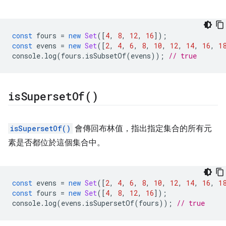
const
fours
=
new
Set
([
4
,
8
,
12
,
16
]);
const
evens
=
new
Set
([
2
,
4
,
6
,
8
,
10
,
12
,
14
,
16
,
1
console
.
log
(
fours
.
isSubsetOf
(
evens
));
// true
is
Superset
Of(
)
isSupersetOf()
會傳回布林值，指出指定集合的所有元
素是否都位於這個集合中。
const
evens
=
new
Set
([
2
,
4
,
6
,
8
,
10
,
12
,
14
,
16
,
1
const
fours
=
new
Set
([
4
,
8
,
12
,
16
]);
console
.
log
(
evens
.
isSupersetOf
(
fours
));
// true