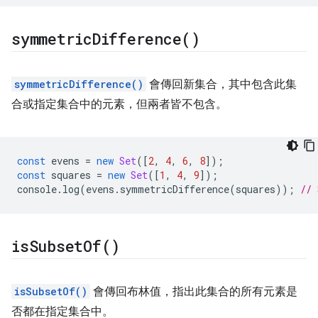
symmetric
Difference(
)
symmetricDifference()
會傳回新集合，其中包含此集
合或指定集合中的元素，但兩者皆不包含。
const
evens
=
new
Set
([
2
,
4
,
6
,
8
]);
const
squares
=
new
Set
([
1
,
4
,
9
]);
console
.
log
(
evens
.
symmetricDifference
(
squares
));
// 
is
Subset
Of(
)
isSubsetOf()
會傳回布林值，指出此集合的所有元素是
否都在指定集合中。