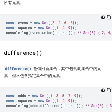
所有元素。
const
evens
=
new
Set
([
2
,
4
,
6
,
8
]);
const
squares
=
new
Set
([
1
,
4
,
9
]);
console
.
log
(
evens
.
union
(
squares
));
// Set(6) { 2, 4,
difference(
)
difference()
會傳回新集合，其中包含此集合中的元
素，但不包含指定集合中的元素。
const
odds
=
new
Set
([
1
,
3
,
5
,
7
,
9
]);
const
squares
=
new
Set
([
1
,
4
,
9
]);
console
.
log
(
odds
.
difference
(
squares
));
// Set(3) { 3