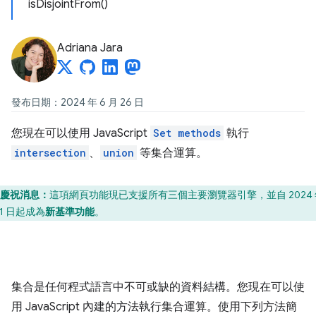
isDisjointFrom()
Adriana Jara
發布日期：2024 年 6 月 26 日
您現在可以使用 JavaScript
Set methods
執行
intersection
、
union
等集合運算。
慶祝消息：
這項網頁功能現已支援所有三個主要瀏覽器引擎，並自 2024 年
11 日起成為
新基準功能
。
集合是任何程式語言中不可或缺的資料結構。您現在可以使
用 JavaScript 內建的方法執行集合運算。使用下列方法簡