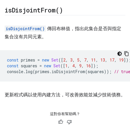
is
Disjoint
From(
)
isDisjointFrom()
傳回布林值，指出此集合是否與指定
集合沒有共同元素。
const
primes
=
new
Set
([
2
,
3
,
5
,
7
,
11
,
13
,
17
,
19
])
const
squares
=
new
Set
([
1
,
4
,
9
,
16
]);
console
.
log
(
primes
.
isDisjointFrom
(
squares
));
// tru
更新程式碼以使用內建方法，可改善效能並減少技術債務。
這對你有幫助嗎？