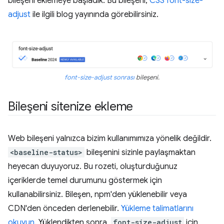
bileşeni eklemeye başladık. Bu bileşeni,
CSS font-size-
adjust
ile ilgili blog yayınında görebilirsiniz.
font-size-adjust sonrası
bileşeni.
Bileşeni sitenize ekleme
Web bileşeni yalnızca bizim kullanımımıza yönelik değildir.
<baseline-status>
bileşenini sizinle paylaşmaktan
heyecan duyuyoruz. Bu rozeti, oluşturduğunuz
içeriklerde temel durumunu göstermek için
kullanabilirsiniz. Bileşen, npm'den yüklenebilir veya
CDN'den önceden derlenebilir.
Yükleme talimatlarını
okuyun
. Yüklendikten sonra,
font-size-adjust
için