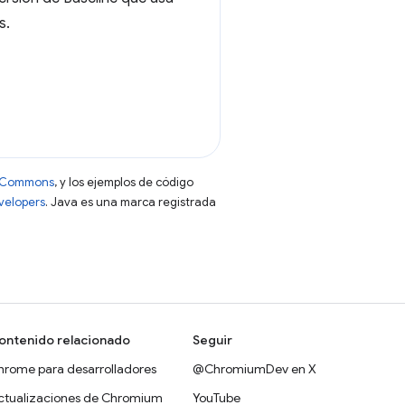
s.
ve Commons
, y los ejemplos de código
evelopers
. Java es una marca registrada
ontenido relacionado
Seguir
hrome para desarrolladores
@ChromiumDev en X
ctualizaciones de Chromium
YouTube