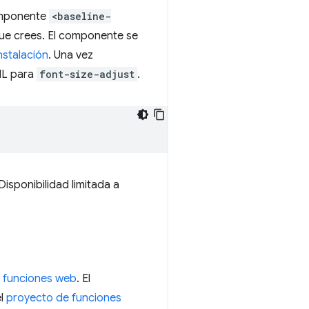
omponente
<baseline-
 que crees. El componente se
nstalación
. Una vez
ML para
font-size-adjust
.
sponibilidad limitada a
e funciones web
. El
el
proyecto de funciones