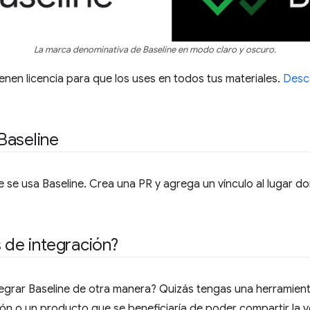
La marca denominativa de Baseline en modo claro y oscuro.
ienen licencia para que los uses en todos tus materiales.
Desc
Baseline
se usa Baseline. Crea una PR y agrega un vínculo al lugar d
 de integración?
ntegrar Baseline de otra manera? Quizás tengas una herramien
ción o un producto que se beneficiaría de poder compartir la 