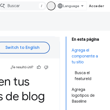
/
Acceder
En esta página
Agrega el
componente a
tu sitio
¿Te resultó útil?
Busca el
en tus
featureId
Agrega
s de blog
logotipos de
Baseline