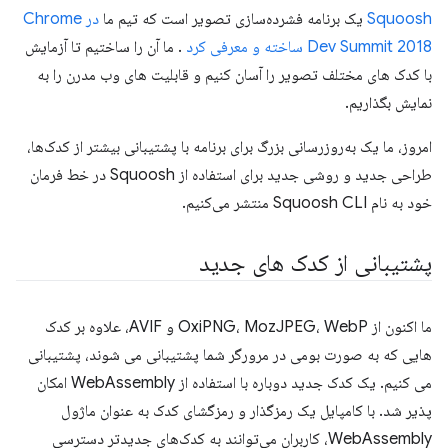
Squoosh
یک برنامه فشرده‌سازی تصویر است که تیم ما
در Chrome
Dev Summit 2018 ساخته و معرفی کرد
. ما آن را ساختیم تا آزمایش
با کدک های مختلف تصویر را آسان کنیم و قابلیت های وب مدرن را به
نمایش بگذاریم.
امروز، ما یک به‌روزرسانی بزرگ برای برنامه با پشتیبانی بیشتر از کدک‌ها،
طراحی جدید و روشی جدید برای استفاده از Squoosh در خط فرمان
خود به نام Squoosh CLI منتشر می‌کنیم.
پشتیبانی از کدک های جدید
ما اکنون از OxiPNG، MozJPEG، WebP و AVIF، علاوه بر کدک
هایی که به صورت بومی در مرورگر شما پشتیبانی می شوند، پشتیبانی
می کنیم. یک کدک جدید دوباره با استفاده از WebAssembly امکان
پذیر شد. با کامپایل یک رمزگذار و رمزگشای کدک به عنوان ماژول
WebAssembly، کاربران می‌توانند به کدک‌های جدیدتر دسترسی