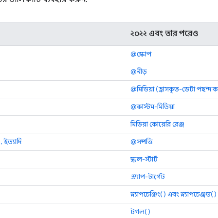
২০২২ এবং তার পরেও
@স্কোপ
@নীড়
@মিডিয়া (হ্রাসকৃত-ডেটা পছন্দ 
@কাস্টম-মিডিয়া
মিডিয়া কোয়েরি রেঞ্জ
, ইত্যাদি
@সম্পত্তি
স্ক্রল-স্টার্ট
:স্ন্যাপ-টার্গেট
স্ন্যাপচেঞ্জিং() এবং স্ন্যাপচেঞ্জড()
টগল()