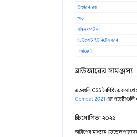
উচ্চারণ-রঙ
জড়
রঙিন ফন্ট v1
ভিউপোর্ট ইউনিটের ধরণ
: আছে()
ব্রাউজারের সামঞ্জস্য
এতগুলি CSS বৈশিষ্ট্য একসাথে
Compat 2021
এর প্রচেষ্টাগুলি 
প্রতিযোগিতা ২০২১
জরিপের মাধ্যমে ডেভেলপারদের প্র