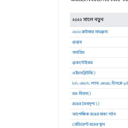
২০২২ সালে নতুন
২০২২ ব্রাউজার সামঞ্জস্য
@স্তর
সাবগ্রিড
@কন্টেইনার
এইচডব্লিউবি()
lch, oklch, ল্যাব, oklab, ডিসপ্লে-p3
রঙ-মিশ্রণ()
রঙের বৈসাদৃশ্য ()
আপেক্ষিক রঙের বাক্য গঠন
গ্রেডিয়েন্ট রঙের স্থান