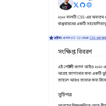
২০২২ সালটি CSS-এর অন্যতম সেরা 
বাস্তবায়নের একটি সহযোগিতামূল
দ্রষ্টব্য:
গুগল I/O '22 থেকে
CSS এর অবস্থ
সংক্ষিপ্ত বিবরণ
এই পোস্টটি গুগল আইও ২০২২-
আগ্রহ জাগানোর জন্য একটি ভূমিক
তাহলে আরও তথ্যের জন্য রিসোর
সুচিপত্র
আগ্রহের বিষয়গুলিতে যেতে নীচ