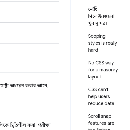
নেস্টিং
সিলেক্টরগুলো
খুব সুন্দর।
Scoping
styles is really
hard
No CSS way
for a masonry
layout
প্রচেষ্টা অধ্যয়ন করার আগে,
CSS can't
help users
reduce data
Scroll snap
features are
লিকে স্থিতিশীল করা, পরীক্ষা