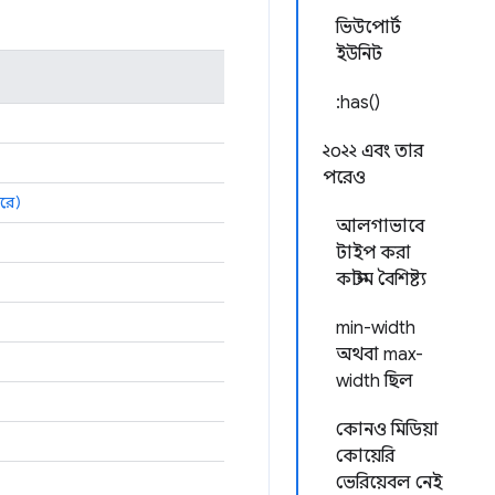
ভিউপোর্ট
ইউনিট
:has()
২০২২ এবং তার
পরেও
করে)
আলগাভাবে
টাইপ করা
কাস্টম বৈশিষ্ট্য
min-width
অথবা max-
width ছিল
কোনও মিডিয়া
কোয়েরি
ভেরিয়েবল নেই