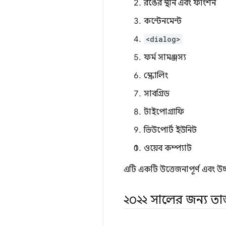
রঙের স্থান এবং ফাংশন
কন্টেনমেন্ট
<dialog>
ফর্ম সামঞ্জস্য
স্ক্রোলিং
সাবগ্রিড
টাইপোগ্রাফি
ভিউপোর্ট ইউনিট
ওয়েব কম্প্যাট
এটি একটি উত্তেজনাপূর্ণ এবং উ
২০২২ সালের জন্য তা