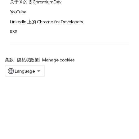
关于 X 的 @ChromiumDev
YouTube
LinkedIn 上的 Chrome for Developers
RSS
条款
隐私权政策
Manage cookies