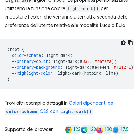
light dark
il giorno
root
. Le proprietà personalizzate
utilizzano la funzione colore
light-dark()
per
impostare i colori che verranno alternati a seconda delle
preferenze dell'utente relative alla modalità Luce o Buio.
:
root 
{
color-scheme
:
 light dark
;
--
primary-color
:
 light-dark
(#
333
,
#fafafa
);
--
primary-background
:
 light-dark
(#
e4e4e4
,
#121212
)
--
highlight-color
:
 light-dark
(
hotpink
,
 lime
);
}
Trovi altri esempi e dettagli in
Colori dipendenti da
color-scheme
CSS con
light-dark()
123
123
120
17,5
Supporto dei browser