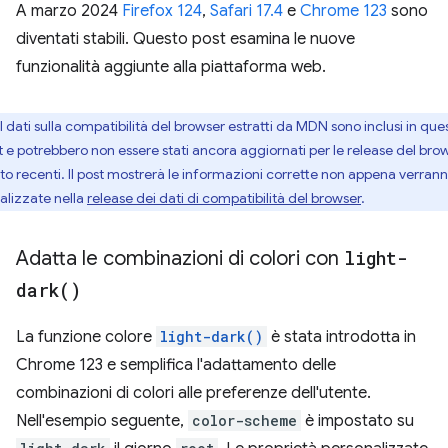
A marzo 2024
Firefox 124
,
Safari 17.4
e
Chrome 123
sono
diventati stabili. Questo post esamina le nuove
funzionalità aggiunte alla piattaforma web.
I dati sulla compatibilità del browser estratti da MDN sono inclusi in ques
t e potrebbero non essere stati ancora aggiornati per le release del bro
to recenti. Il post mostrerà le informazioni corrette non appena verran
ualizzate nella
release dei dati di compatibilità del browser
.
Adatta le combinazioni di colori con
light-
dark(
)
La funzione colore
light-dark()
è stata introdotta in
Chrome 123 e semplifica l'adattamento delle
combinazioni di colori alle preferenze dell'utente.
Nell'esempio seguente,
color-scheme
è impostato su