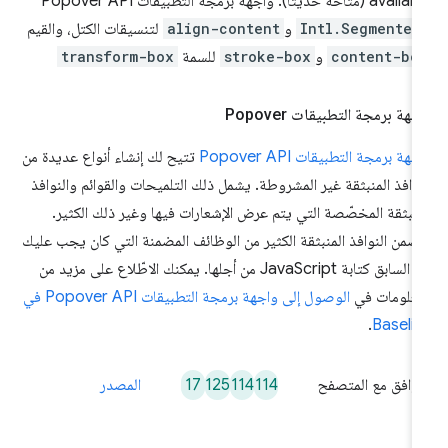
available (متاحة حديثًا). واجهة برمجة التطبيقات Popover API
Intl.Segmenter
و
align-content
لتنسيقات الكتل، والقيم
content-bo
و
stroke-box
للسمة
transform-box
جهة برمجة التطبيقات Popover
جهة برمجة التطبيقات Popover API
تتيح لك إنشاء أنواع عديدة من
نوافذ المنبثقة غير المشروطة. يشمل ذلك التلميحات والقوائم والنوافذ
منبثقة المخصّصة التي يتم عرض الإشعارات فيها وغير ذلك الكثير.
ضمن النوافذ المنبثقة الكثير من الوظائف المضمنة التي كان يجب عليك
في السابق كتابة JavaScript من أجلها. يمكنك الاطّلاع على مزيد من
معلومات في
الوصول إلى واجهة برمجة التطبيقات Popover API في
.
Baseli
17
125
114
114
توافق مع المتصفح
المصدر