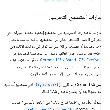
صدارات المتصفّح التجريبي
تيح لك الإصدارات التجريبية من المتصفّح إمكانية معاينة الميزات التي
ظهر في الإصدار المستقر التالي من المتصفّح. الوقت مناسب لاختبار
ميزات الجديدة أو عمليات الإزالة التي قد تؤثر في موقعك الإلكتروني
ل طرح هذا الإصدار حول العالم. الإصدارات التجريبية الجديدة هي
Firefox 1
و
Safari 17.5
و
Chrome 125
. توفّر هذه الإصدارات
عديد من الميزات الرائعة على المنصة. تحقق من ملاحظات الإصدار
حصول على جميع التفاصيل. إليك بعض الأمثلة البارزة.
 Safari 17.5 دالة اللون
light-dark()
التي ستصبح أساسية
احة حديثًا بعد أن يصبح الإصدار 17.5 ثابتًا.
وستتوفّر أيضًا دوال "قيمة تدرّج CSS" في "الخط الأساسي" حديثًا.
ّن Chrome 125
round()
و
mod()
و
rem()
.