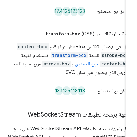
17.4
125
123
123
توافق مع المتصفح
مة مقارنة الأسعار (CSS)
transform-box
ًا، في الإصدار 125 من Firefox، تتوفر قيم
content-box
stroke-box
للسمة
transform-box
. تستخدم القيمة
content-bo
مربع المحتوى
و
stroke-box
مربع حدود الحد
خارجي الذي يحتوي على شكل SVG.
13.1
125
118
118
توافق مع المتصفح
جهة برمجة تطبيقات Web
Stream
Socket
تعمل واجهة برمجة تطبيقات WebSocketStream API على دمج