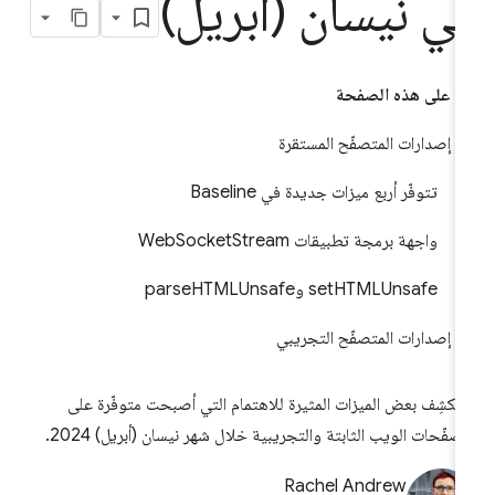
ي نيسان (أبريل)
على هذه الصفحة
إصدارات المتصفّح المستقرة
تتوفّر أربع ميزات جديدة في Baseline
واجهة برمجة تطبيقات WebSocketStream
setHTMLUnsafe وparseHTMLUnsafe
إصدارات المتصفّح التجريبي
تكشِف بعض الميزات المثيرة للاهتمام التي أصبحت متوفّرة على
صفّحات الويب الثابتة والتجريبية خلال شهر نيسان (أبريل) 2024.
Rachel Andrew