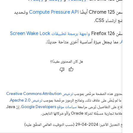
ن Chrome 125 أيضًا
Compute Pressure API
وتحديد
ضع ارتساء CSS.
ّن Firefox 126
واجهة برمجة تطبيقات Screen Wake Lock
AP
، مما يجعل ميزة أساسية أخرى متاحة حديثًا.
هل كان المحتوى مفيدًا؟
ّ محتوى هذه الصفحة مرخّص بموجب
ترخيص Creative Commons Attribution
4‏
ما لم يُنصّ على خلاف ذلك، ونماذج الرموز مرخّصة بموجب
ترخيص Apache 2.0‏
.
اطّلاع على التفاصيل، يُرجى مراجعة
سياسات موقع Google Developers‏
. إنّ Java
لامة تجارية مسجَّلة لشركة Oracle و/أو شركائها التابعين.
التعديل الأخير: 2024-04-29 (حسب التوقيت العالمي المتفَّق عليه)