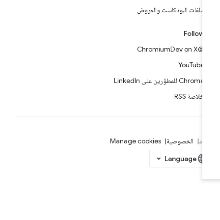
ملفات البودكاست والعروض
Follow
@ChromiumDev on X
YouTube
Chrome للمطوّرين على LinkedIn
خلاصة RSS
بنود
الخصوصية
Manage cookies