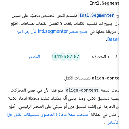
Intl
.
Segmente
تيح
Intl.Segmenter
تقسيم النص الحسّاس محليًا. على سبيل
مثال، يتيح لك تقسيم الكلمات بلغات لا تفصل الكلمات بمسافات. اطّلِع
ى طريقة عملها في
أصبح عنصر Intl.segmenter الآن جزءًا من
.
Baseli
14.1
125
87
87
توافق مع المتصفح
المصدر
align-conten
لتنسيقات الكتل
بحت السمة
align-content
متوافقة الآن في جميع المحرّكات
رئيسية لتنسيق الكتل. وهذا يعني أنّه يمكنك تنفيذ محاذاة اتجاه الكتلة
ون الحاجة إلى إنشاء تنسيق مرن أو شبكي على العنصر الرئيسي. اطّلِع
ى مثال في المقالة
أصبحت سمة محاذاة المحتوى لتنسيقات الكتل جزءًا
 الأساس
.