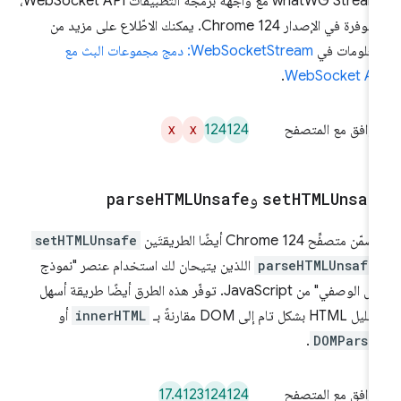
whatWG Streams مع واجهة برمجة التطبيقات WebSocket API،
ومتوفرة في الإصدار Chrome 124. يمكنك الاطّلاع على مزيد من
معلومات في
WebSocketStream: دمج مجموعات البث مع
.
WebSocket AP
x
x
124
124
توافق مع المتصفح
HTMLUnsaf
set
و
HTMLUnsafe
parse
ّن متصفِّح Chrome 124 أيضًا الطريقتَين
setHTMLUnsafe
parseHTMLUnsafe
اللذين يتيحان لك استخدام عنصر "نموذج
الظل الوصفي" من JavaScript. توفّر هذه الطرق أيضًا طريقة أسهل
HTM بشكل تام إلى DOM مقارنةً بـ
innerHTML
أو
.
DOMParse
17.4
123
124
124
توافق مع المتصفح