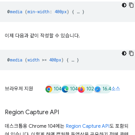
@
media
(
min-width
:
400px
)
{
…
}
이제 다음과 같이 작성할 수 있습니다.
@
media
(
width
>
=
400px
)
{
…
}
104
104
102
16.4
브라우저 지원
소스
Region Capture API
데스크톱용 Chrome 104에는
Region Capture API
도 포함되
어 있습니다. 이렇게 하면 캡처한 동영상을 공유하기 전에 콘텐