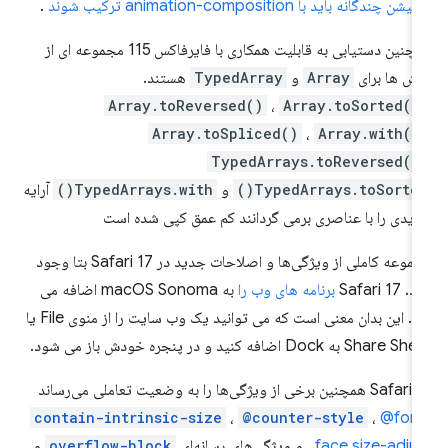
یشن چندگانه باید با animation-composition ترکیب شوند
.
همچنین دستیابی به قابلیت همکاری با فایرفاکس 115 مجموعه ای از
ش ها برای
Array
و
TypedArray
هستند.
Array.toReversed()
،
Array.toSorted()
Array.toSpliced()
،
Array.with()
TypedArrays.toReversed()
TypedArrays.toSorted(
و
TypedArrays.with()
آرایه
یدی را با عناصری برمی گردانند کم عمق کپی شده است
مجموعه کاملی از ویژگی‌ها و اصلاحات جدید در Safari 17 بتا وجود
. Safari 17
برنامه های وب را
به macOS Sonoma اضافه می
کند. این بدان معنی است که می توانید یک وب سایت را از منوی File یا
Share به Dock اضافه کنید و در پنجره خودش باز می شود.
S همچنین برخی از ویژگی‌ها را به وضعیت تعاملی می‌رساند
contain-intrinsic-size
،
@counter-style
،
@font
face size-adju
، و ویژگی‌های رسانه‌ای
overflow-block
و