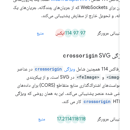
مدرن برای WebSockets که از جریان‌های چندگانه، جریان‌های یک
فه، و تحویل خارج از سفارش پشتیبانی می‌کند.
97
97
114
ایکس
تیبانی مرورگر
منبع
یژگی
SVG
crossorigin
فاکس 114 همچنین شامل
ویژگی
crossorigin
در عناصر
<im
و
<feImage>
در SVG است، و از پیکربندی
درخواست‌های اشتراک‌گذاری منابع متقاطع (CORS) برای داده‌های
کشی شده عنصر پشتیبانی می‌کند. این به همان روشی که ویژگی
H کار می کند.
crossorigin
17.2
114
118
118
تیبانی مرورگر
منبع