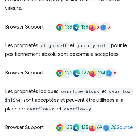
valeurs.
138
138
x
x
Browser Support
Les propriétés
align-self
et
justify-self
pour le
positionnement absolu sont désormais acceptées.
122
122
134
x
Browser Support
Les propriétés logiques
overflow-block
et
overflow-
inline
sont acceptées et peuvent être utilisées à la
place de
overflow-x
et
overflow-y
.
135
135
69
26
Browser Support
Source