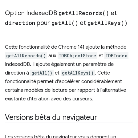
Option Indexed
DB
get
All
Records(
)
et
direction
pour
get
All(
)
et
get
All
Keys(
)
Cette fonctionnalité de Chrome 141 ajoute la méthode
getAllRecords()
aux
IDBObjectStore
et
IDBIndex
IndexedDB. Il ajoute également un paramètre de
direction à
getAll()
et
getAllKeys()
. Cette
fonctionnalité permet d'accélérer considérablement
certains modèles de lecture par rapport à l'alternative
existante d'itération avec des curseurs.
Versions bêta du navigateur
Les versions bêta du navigateur vous donnent un