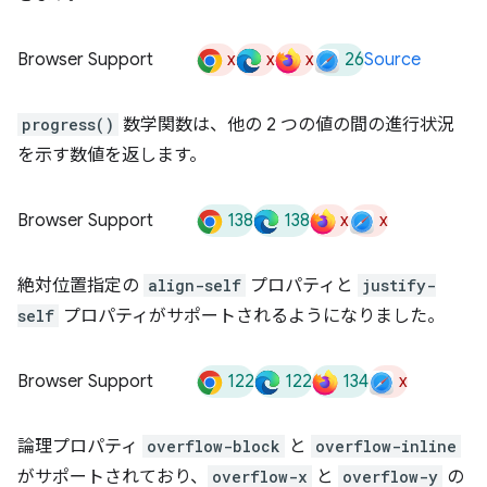
x
x
x
26
Browser Support
Source
progress()
数学関数は、他の 2 つの値の間の進行状況
を示す数値を返します。
138
138
x
x
Browser Support
絶対位置指定の
align-self
プロパティと
justify-
self
プロパティがサポートされるようになりました。
122
122
134
x
Browser Support
論理プロパティ
overflow-block
と
overflow-inline
がサポートされており、
overflow-x
と
overflow-y
の