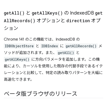
get
All(
)
と
get
All
Keys(
)
の Indexed
DB
get
All
Records(
)
オプションと
direction
オプ
ション
Chrome 141 のこの機能では、IndexedDB の
IDBObjectStore
と
IDBIndex
に
getAllRecords()
メ
ソッドが追加されます。また、
getAll()
と
getAllKeys()
に方向パラメータを追加します。この機
能により、カーソルを使用した既存の代替手段であるイテ
レーションと比較して、特定の読み取りパターンを大幅に
高速化できます。
ベータ版ブラウザのリリース