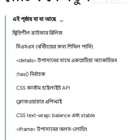
এই পৃষ্ঠায় যা যা আছে
স্থিতিশীল ব্রাউজার রিলিজ
সিএসএস নেস্টিংয়ের জন্য শিথিল পার্সিং
<details> উপাদানের সাথে একচেটিয়া অ্যাকর্ডিয়ন
:has() নির্বাচক
CSS কাস্টম হাইলাইট API
ক্লোজওয়াচার এপিআই
CSS text-wrap: balance এবং stable
<iframe> উপাদানের অলস-লোডিং