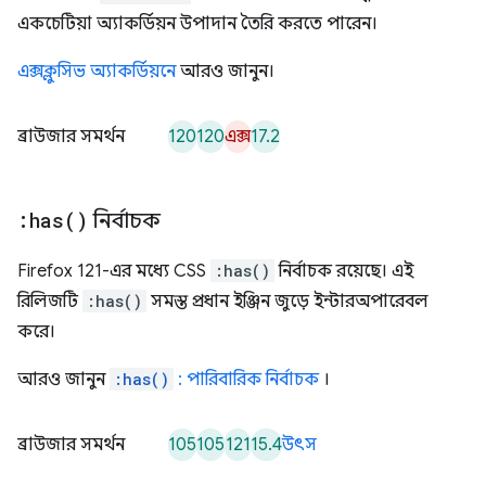
একচেটিয়া অ্যাকর্ডিয়ন উপাদান তৈরি করতে পারেন।
এক্সক্লুসিভ অ্যাকর্ডিয়নে
আরও জানুন।
120
120
এক্স
17.2
ব্রাউজার সমর্থন
:
has(
)
নির্বাচক
Firefox 121-এর মধ্যে CSS
:has()
নির্বাচক রয়েছে। এই
রিলিজটি
:has()
সমস্ত প্রধান ইঞ্জিন জুড়ে ইন্টারঅপারেবল
করে।
আরও জানুন
:has()
: পারিবারিক নির্বাচক
।
105
105
121
15.4
ব্রাউজার সমর্থন
উৎস