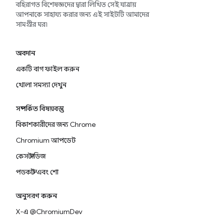
বহিরাগত বিশেষজ্ঞদের দ্বারা লিখিত সেই যাত্রায়
আপনাকে সাহায্য করার জন্য এই সাইটটি আমাদের
সামগ্রীর ঘর৷
অবদান
একটি বাগ ফাইল করুন
খোলা সমস্যা দেখুন
সম্পর্কিত বিষয়বস্তু
বিকাশকারীদের জন্য Chrome
Chromium আপডেট
কেস স্টাডিজ
পডকাস্ট এবং শো
অনুসরণ করুন
X-এ @ChromiumDev