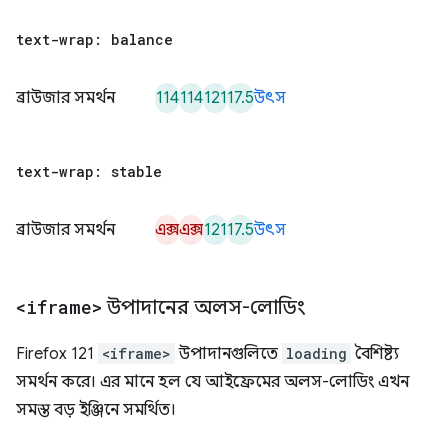
text-wrap: balance
114
114
121
17.5
ব্রাউজার সমর্থন
উৎস
text-wrap: stable
এক্স
এক্স
121
17.5
ব্রাউজার সমর্থন
উৎস
<iframe>
উপাদানের অলস-লোডিং
Firefox 121
<iframe>
উপাদানগুলিতে
loading
বৈশিষ্ট্য
সমর্থন করে। এর মানে হল যে আইফ্রেমের অলস-লোডিং এখন
সমস্ত বড় ইঞ্জিনে সমর্থিত।