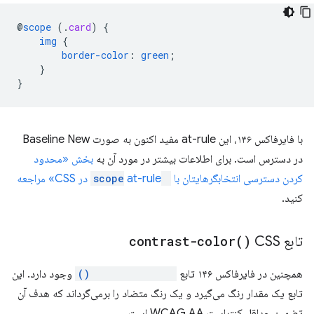
@
scope
(
.
card
)
{
img
{
border-color
:
green
;
}
}
با فایرفاکس ۱۴۶، این at-rule مفید اکنون به صورت Baseline New
در دسترس است. برای اطلاعات بیشتر در مورد آن به
بخش «محدود
کردن دسترسی انتخابگرهایتان با
@scope
at-rule در CSS» مراجعه
کنید.
تابع
CSS
)
contrast-color(
همچنین در فایرفاکس ۱۴۶ تابع
contrast-color()
وجود دارد. این
تابع یک مقدار رنگ می‌گیرد و یک رنگ متضاد را برمی‌گرداند که هدف آن
تضمین حداقل کنتراست WCAG AA است.