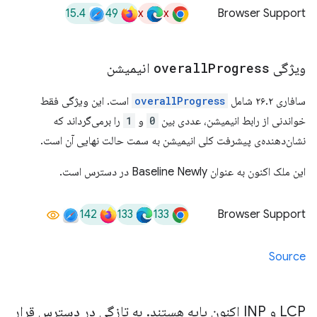
15.4
49
x
x
Browser Support
ویژگی
Progress
overall
انیمیشن
سافاری ۲۶.۲ شامل
overallProgress
است. این ویژگی فقط
خواندنی از رابط انیمیشن، عددی بین
0
و
1
را برمی‌گرداند که
نشان‌دهنده‌ی پیشرفت کلی انیمیشن به سمت حالت نهایی آن است.
این ملک اکنون به عنوان Baseline Newly در دسترس است.
142
133
133
Browser Support
Source
LCP و INP اکنون پایه هستند
.
به تازگی در دسترس قرار