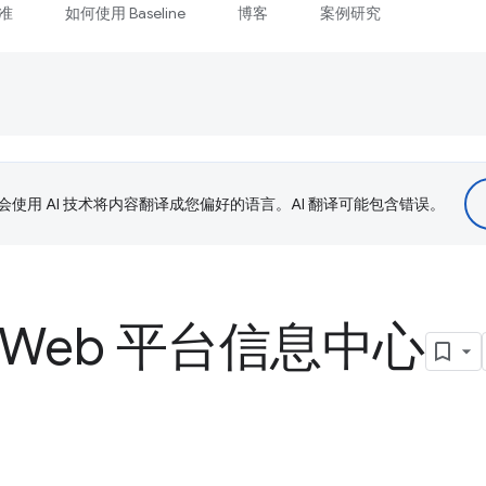
准
如何使用 Baseline
博客
案例研究
le 会使用 AI 技术将内容翻译成您偏好的语言。AI 翻译可能包含错误。
Web 平台信息中心