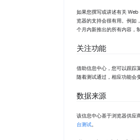
如果您撰写或讲述有关 We
览器的支持会很有用。例如，现
个月内新推出的所有内容，
关注功能
借助信息中心，您可以跟踪某
随着测试通过，相应功能会
数据来源
该信息中心基于浏览器供应
台测试
。