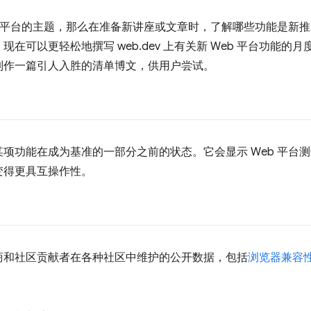
b 平台的主题，那么在准备新讲座或文章时，了解哪些功能是新
在可以更轻松地撰写 web.dev 上有关新 Web 平台功能的
制作一篇引人入胜的清单博文，供用户尝试。
项功能在成为基准的一部分之前的状态。它会显示 Web 平台
变得更具互操作性。
商和社区贡献者在各种社区中维护的公开数据，包括
浏览器兼容