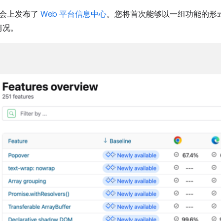
 大会上发布了
Web 平台信息中心
。您将首次能够以一组功能的形式
情况。