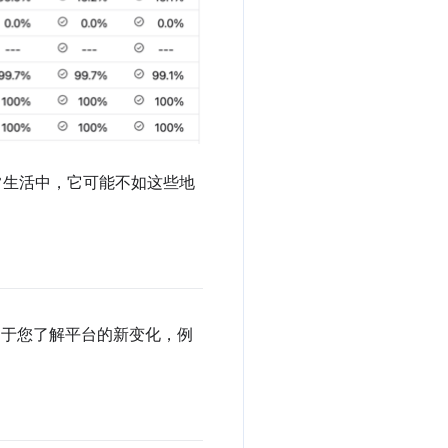
的日常生活中，它可能不如这些地
助于您了解平台的新变化，例