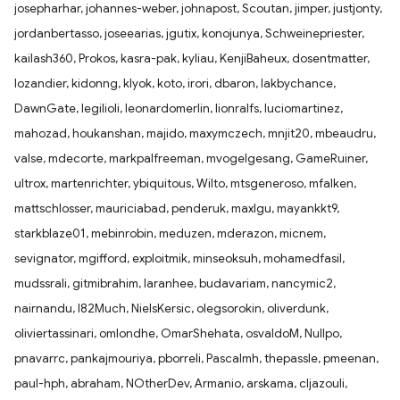
josepharhar, johannes-weber, johnapost, Scoutan, jimper, justjonty,
jordanbertasso, joseearias, jgutix, konojunya, Schweinepriester,
kailash360, Prokos, kasra-pak, kyliau, KenjiBaheux, dosentmatter,
lozandier, kidonng, klyok, koto, irori, dbaron, lakbychance,
DawnGate, legilioli, leonardomerlin, lionralfs, luciomartinez,
mahozad, houkanshan, majido, maxymczech, mnjit20, mbeaudru,
valse, mdecorte, markpalfreeman, mvogelgesang, GameRuiner,
ultrox, martenrichter, ybiquitous, Wilto, mtsgeneroso, mfalken,
mattschlosser, mauriciabad, penderuk, maxlgu, mayankkt9,
starkblaze01, mebinrobin, meduzen, mderazon, micnem,
sevignator, mgifford, exploitmik, minseoksuh, mohamedfasil,
mudssrali, gitmibrahim, laranhee, budavariam, nancymic2,
nairnandu, I82Much, NielsKersic, olegsorokin, oliverdunk,
oliviertassinari, omlondhe, OmarShehata, osvaldoM, Nullpo,
pnavarrc, pankajmouriya, pborreli, Pascalmh, thepassle, pmeenan,
paul-hph, abraham, NOtherDev, Armanio, arskama, cljazouli,