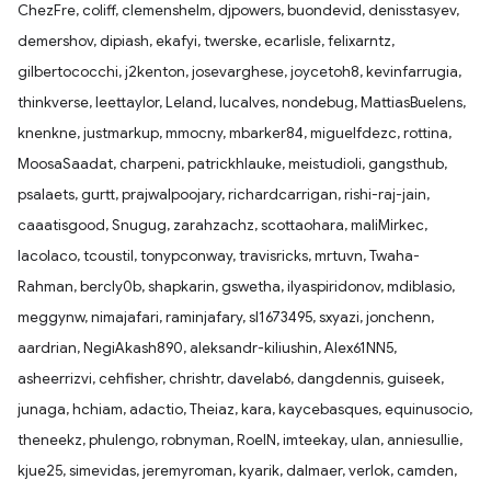
ChezFre, coliff, clemenshelm, djpowers, buondevid, denisstasyev,
demershov, dipiash, ekafyi, twerske, ecarlisle, felixarntz,
gilbertococchi, j2kenton, josevarghese, joycetoh8, kevinfarrugia,
thinkverse, leettaylor, Leland, lucalves, nondebug, MattiasBuelens,
knenkne, justmarkup, mmocny, mbarker84, miguelfdezc, rottina,
MoosaSaadat, charpeni, patrickhlauke, meistudioli, gangsthub,
psalaets, gurtt, prajwalpoojary, richardcarrigan, rishi-raj-jain,
caaatisgood, Snugug, zarahzachz, scottaohara, maliMirkec,
lacolaco, tcoustil, tonypconway, travisricks, mrtuvn, Twaha-
Rahman, bercly0b, shapkarin, gswetha, ilyaspiridonov, mdiblasio,
meggynw, nimajafari, raminjafary, sl1673495, sxyazi, jonchenn,
aardrian, NegiAkash890, aleksandr-kiliushin, Alex61NN5,
asheerrizvi, cehfisher, chrishtr, davelab6, dangdennis, guiseek,
junaga, hchiam, adactio, Theiaz, kara, kaycebasques, equinusocio,
theneekz, phulengo, robnyman, RoelN, imteekay, ulan, anniesullie,
kjue25, simevidas, jeremyroman, kyarik, dalmaer, verlok, camden,