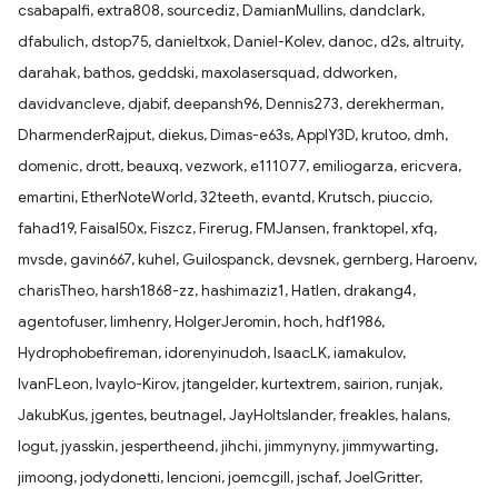
csabapalfi, extra808, sourcediz, DamianMullins, dandclark,
dfabulich, dstop75, danieltxok, Daniel-Kolev, danoc, d2s, altruity,
darahak, bathos, geddski, maxolasersquad, ddworken,
davidvancleve, djabif, deepansh96, Dennis273, derekherman,
DharmenderRajput, diekus, Dimas-e63s, ApplY3D, krutoo, dmh,
domenic, drott, beauxq, vezwork, e111077, emiliogarza, ericvera,
emartini, EtherNoteWorld, 32teeth, evantd, Krutsch, piuccio,
fahad19, Faisal50x, Fiszcz, Firerug, FMJansen, franktopel, xfq,
mvsde, gavin667, kuhel, Guilospanck, devsnek, gernberg, Haroenv,
charisTheo, harsh1868-zz, hashimaziz1, Hatlen, drakang4,
agentofuser, limhenry, HolgerJeromin, hoch, hdf1986,
Hydrophobefireman, idorenyinudoh, IsaacLK, iamakulov,
IvanFLeon, Ivaylo-Kirov, jtangelder, kurtextrem, sairion, runjak,
JakubKus, jgentes, beutnagel, JayHoltslander, freakles, halans,
logut, jyasskin, jespertheend, jihchi, jimmynyny, jimmywarting,
jimoong, jodydonetti, lencioni, joemcgill, jschaf, JoelGritter,