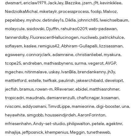
dwsmart, ericlaw1979, JackJey, Blazzike, jzern, j9t, kevinkiklee,
NiedziolkaMichal, miketaylr, processprocess, foolip, Malvoz,
pepelsbey, myshov, detinsley1s, Diklla, johnrich85, lweichselbaum,
molaycule, sisidovski, Djuffin, rahulrao0209, web-padawan,
tannerdolby, FluorescentHallucinogen, nucliweb, patrickhulce,
sofiayem, kaslee, remigius42, Abhiram-Gullapalli, lizzisassman,
egsweeny, connorjclark, adamraine, christianliebel, myakura,
tcope25, andreban, mathiasbynens, surma, vegerot, AVGP,
mgechev, nitinmalave, uskay, IvanBila, brendankenny, jh3y,
mattletford, estelle, twifkak, paulirish, jakearchibald, developit,
jecfish, bramus, rowan-m, RReverser, ebidel, matthiasrohmer,
tropicadri, maudnals, demianrenzulli, chaficnajjar, kosamari,
rviscomi, addyosmani, TimvdLippe, mamieorine, digi-booster, una,
heyawhite, simgobb, housseindjirdeh, AaronForinton,
mfriesenhahn, Andy-set-studio, philipwalton, petele, agektmr,
mihajlija, jeffposnick, khempenius, Meggin, tunetheweb,