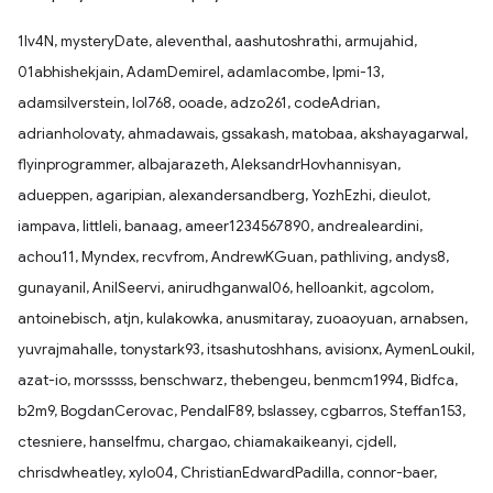
1Iv4N, mysteryDate, aleventhal, aashutoshrathi, armujahid,
01abhishekjain, AdamDemirel, adamlacombe, lpmi-13,
adamsilverstein, lol768, ooade, adzo261, codeAdrian,
adrianholovaty, ahmadawais, gssakash, matobaa, akshayagarwal,
flyinprogrammer, albajarazeth, AleksandrHovhannisyan,
adueppen, agaripian, alexandersandberg, YozhEzhi, dieulot,
iampava, littleli, banaag, ameer1234567890, andrealeardini,
achou11, Myndex, recvfrom, AndrewKGuan, pathliving, andys8,
gunayanil, AnilSeervi, anirudhganwal06, helloankit, agcolom,
antoinebisch, atjn, kulakowka, anusmitaray, zuoaoyuan, arnabsen,
yuvrajmahalle, tonystark93, itsashutoshhans, avisionx, AymenLoukil,
azat-io, morsssss, benschwarz, thebengeu, benmcm1994, Bidfca,
b2m9, BogdanCerovac, PendalF89, bslassey, cgbarros, Steffan153,
ctesniere, hanselfmu, chargao, chiamakaikeanyi, cjdell,
chrisdwheatley, xylo04, ChristianEdwardPadilla, connor-baer,