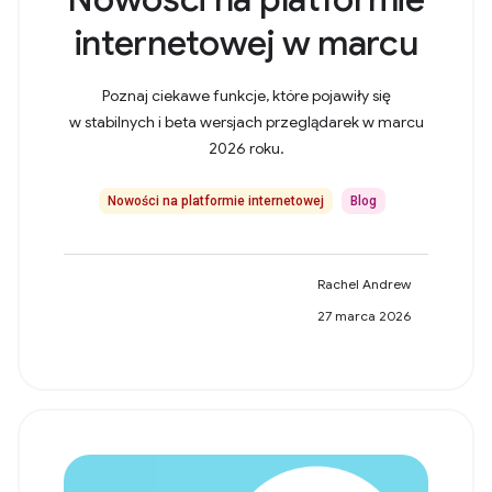
internetowej w marcu
Poznaj ciekawe funkcje, które pojawiły się
w stabilnych i beta wersjach przeglądarek w marcu
2026 roku.
Nowości na platformie internetowej
Blog
Rachel Andrew
27 marca 2026