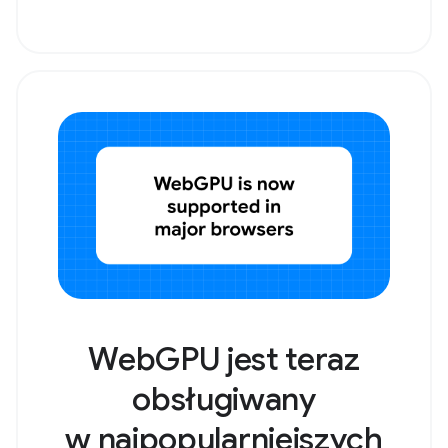
WebGPU jest teraz
obsługiwany
w najpopularniejszych