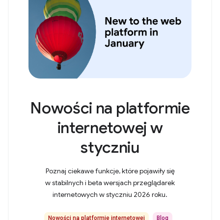
Nowości na platformie
internetowej w
styczniu
Poznaj ciekawe funkcje, które pojawiły się
w stabilnych i beta wersjach przeglądarek
internetowych w styczniu 2026 roku.
Nowości na platformie internetowej
Blog