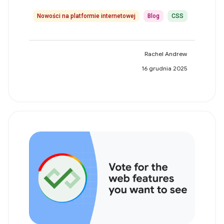
Nowości na platformie internetowej
Blog
CSS
Rachel Andrew
16 grudnia 2025