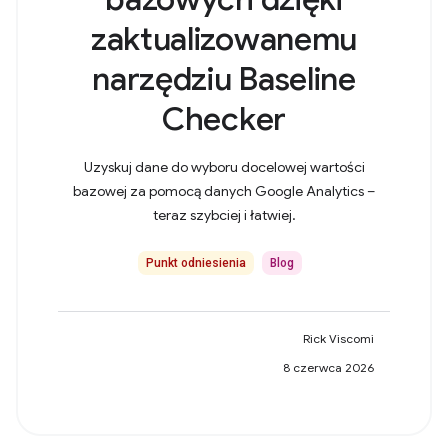
zaktualizowanemu
narzędziu Baseline
Checker
Uzyskuj dane do wyboru docelowej wartości
bazowej za pomocą danych Google Analytics –
teraz szybciej i łatwiej.
Punkt odniesienia
Blog
Rick Viscomi
8 czerwca 2026