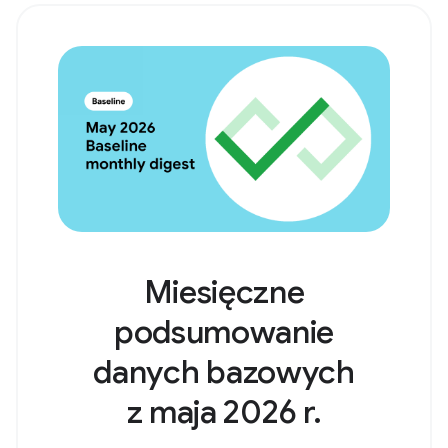
Miesięczne
podsumowanie
danych bazowych
z maja 2026 r.