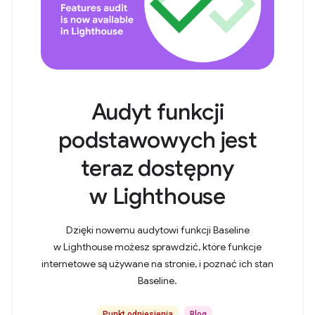
Audyt funkcji
podstawowych jest
teraz dostępny
w Lighthouse
Dzięki nowemu audytowi funkcji Baseline
w Lighthouse możesz sprawdzić, które funkcje
internetowe są używane na stronie, i poznać ich stan
Baseline.
Punkt odniesienia
Blog