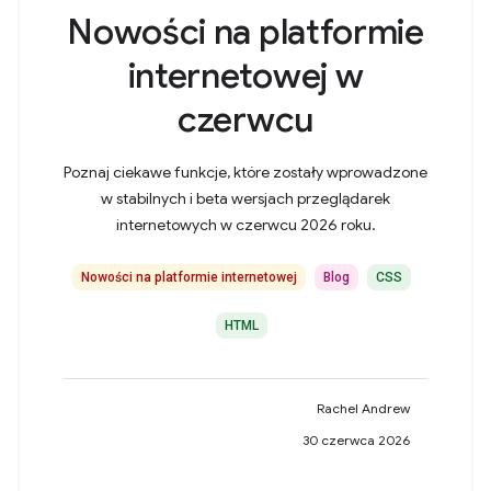
Nowości na platformie
internetowej w
czerwcu
Poznaj ciekawe funkcje, które zostały wprowadzone
w stabilnych i beta wersjach przeglądarek
internetowych w czerwcu 2026 roku.
Nowości na platformie internetowej
Blog
CSS
HTML
Rachel Andrew
30 czerwca 2026