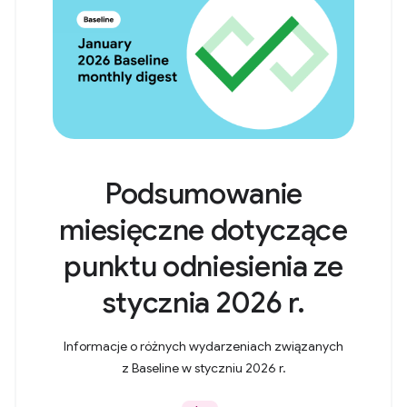
Podsumowanie
miesięczne dotyczące
punktu odniesienia ze
stycznia 2026 r.
Informacje o różnych wydarzeniach związanych
z Baseline w styczniu 2026 r.