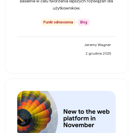
Baseline w celu tworzenia lepszych rozwiązań dla
użytkowników.
Punkt odniesienia
Blog
Jeremy Wagner
2 grudnia 2025