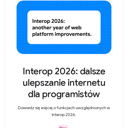
Interop 2026: dalsze
ulepszanie internetu
dla programistów
Dowiedz się więcej o funkcjach uwzględnionych w
Interop 2026.