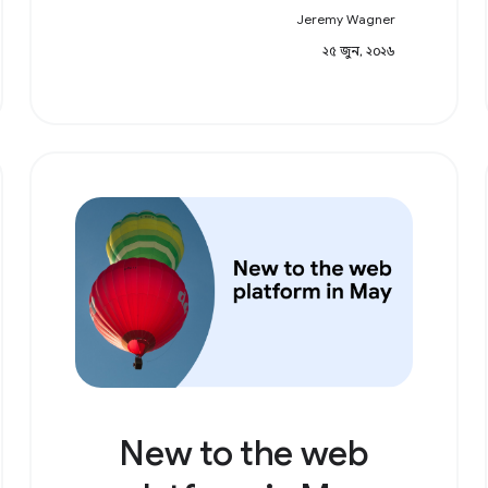
Jeremy Wagner
২৫ জুন, ২০২৬
New to the web