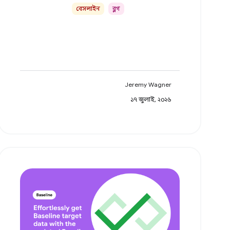
বেসলাইন
ব্লগ
Jeremy Wagner
১৭ জুলাই, ২০২৬