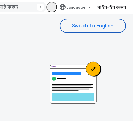
/
সাইন-ইন করুন