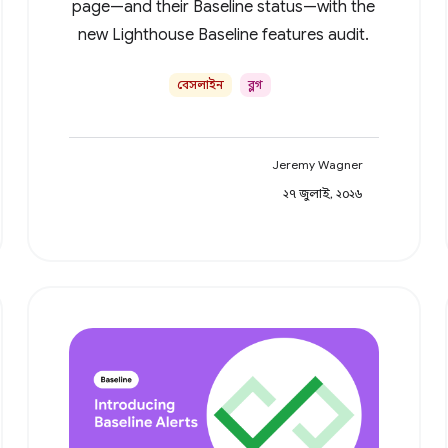
page—and their Baseline status—with the
new Lighthouse Baseline features audit.
বেসলাইন
ব্লগ
Jeremy Wagner
২৭ জুলাই, ২০২৬