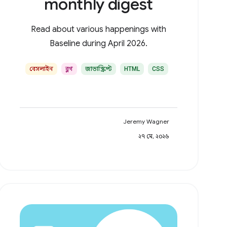
monthly digest
Read about various happenings with
Baseline during April 2026.
বেসলাইন
ব্লগ
জাভাস্ক্রিপ্ট
HTML
CSS
Jeremy Wagner
২৭ মে, ২০২৬