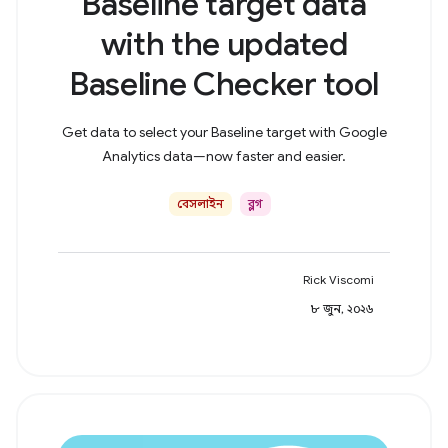
Baseline target data
with the updated
Baseline Checker tool
Get data to select your Baseline target with Google
Analytics data—now faster and easier.
বেসলাইন
ব্লগ
Rick Viscomi
৮ জুন, ২০২৬