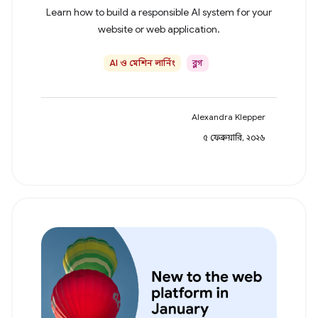
Learn how to build a responsible AI system for your
website or web application.
AI ও মেশিন লার্নিং
ব্লগ
Alexandra Klepper
৫ ফেব্রুয়ারি, ২০২৬