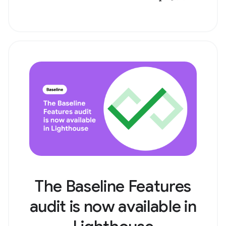
The Baseline Features
audit is now available in