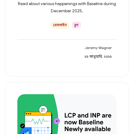
Read about various happenings with Baseline during
December 2025.
বেসলাইন
ব্লগ
Jeremy Wagner
২৬ জানুয়ারি, ২০২৬