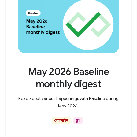
May 2026 Baseline
monthly digest
Read about various happenings with Baseline during
May 2026.
বেসলাইন
ব্লগ