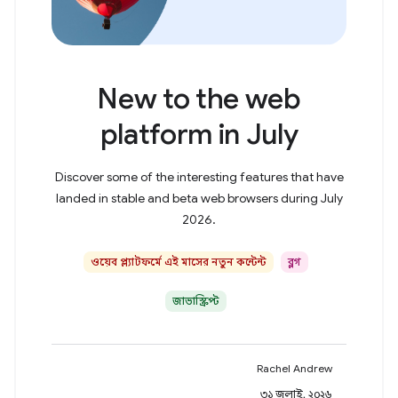
New to the web
platform in July
Discover some of the interesting features that have
landed in stable and beta web browsers during July
2026.
ওয়েব প্ল্যাটফর্মে এই মাসের নতুন কন্টেন্ট
ব্লগ
জাভাস্ক্রিপ্ট
Rachel Andrew
৩১ জুলাই, ২০২৬