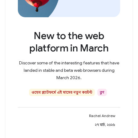
New to the web
platform in March
Discover some of the interesting features that have
landed in stable and beta web browsers during
March 2026.
ওয়েব প্ল্যাটফর্মে এই মাসের নতুন কন্টেন্ট
ব্লগ
Rachel Andrew
২৭ মার্চ, ২০২৬