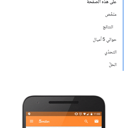
على هذه الصفحة
ملخّص
النتائج
حوالي 5 أميال
التحدّي
الحلّ