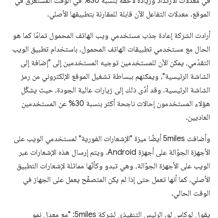
في معدلات الارتداد وزيادة لاحقة بنسبة 30% في الوقت المستغرَق في
الموقع. معدلات التفاعل الآن قابلة للمقارنة بتطبيقها الأصلي.
أرادت الشركة إعادة جذب مستخدمي ويب الهاتف المحمول تمامًا كما هو
الحال مع مستخدمي تطبيقات الهاتف المحمول. باستخدام تطبيق الويب
التقدّمي، يمكن الآن للمستخدمين توجيه المستخدمين إلى "إضافة إلى
الشاشة الرئيسية"، ويمكنهم ببساطة تشغيل الموقع الإلكتروني من رمز
الشاشة الرئيسية. وقد أدّى ذلك إلى زيارات عالية الجودة، حيث يشكّل
هؤلاء المستخدمون إحالات ناجحة أكثر بنسبة 30% عن المستخدمين
العاديين.
وأضافت 5miles أيضًا ميزة "الإشعارات الفورية" لمستخدمي الويب على
الأجهزة الجوّالة على أجهزة Android. ويتم إرسال هذه الإشعارات عبر
الويب على الأجهزة الجوّالة، وهي تبدو وكأنّها مماثلة لإشعارات التطبيق
الأصلي، كما أنها تعمل حتى إذا لم يكن المتصفّح يعمل على الجهاز في
الوقت الحالي.
يقول لوكاس لو، الرئيس التنفيذي لشركة 5miles: "مع معدل نمو