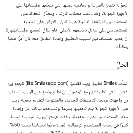
الجوّالة تتميز بالسرعة والجاذبية نفسها التي تقدّمها تطبيقاتها على
الأجهزة الجوّالة. وقد دفعت معدلات الارتداد ومعدّل الحفاظ على
المستخدمين المرتفعة الناتجة عن ذلك إلى التركيز على تشجيع
المستخدمين على تنزيل تطبيقهم الأصلي. فلم ينزّل الجميع تطبيقاتهم، إلا
أنّ جذب المستخدمين لتثبيت التطبيق وإعادة التفاعل معه كان أمرًا صعبًا
ومكلفًا.
الحلّ
أنشأت 5miles تطبيق ويب تقدميًا (lite.5milesapp.com) للجمع بين
أفضل ما في تطبيقاتهم مع الوصول إلى نطاق واسع على الويب. تستفيد
من واجهات برمجة التطبيقات الجديدة والمفتوحة لتقديم تجربة ويب
على الأجهزة الجوّالة يتم تحميلها بسرعة وتستخدم بيانات أقل وإعادة
جذب المستخدمين بطرق متعدّدة. حققت الإستراتيجية الجديدة تحسنًا
كبيرًا في تجربة المستخدم الإجمالية. لقد لاحظوا انخفاضًا بنسبة 50%