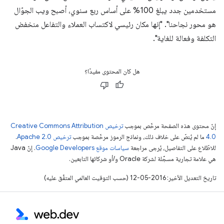
مستخدمين جدد يبلغ 100% على أساس ربع سنوي، أصبح ويب الجوّال
هو محور نجاحنا". "إنها مكان رئيسي لاكتساب العملاء والتفاعل منخفض
التكلفة وفعالة للغاية".
هل كان المحتوى مفيدًا؟
إنّ محتوى هذه الصفحة مرخّص بموجب
ترخيص Creative Commons Attribution
4.0‏
ما لم يُنصّ على خلاف ذلك، ونماذج الرموز مرخّصة بموجب
ترخيص Apache 2.0‏
.
للاطّلاع على التفاصيل، يُرجى مراجعة
سياسات موقع Google Developers‏
. إنّ Java
هي علامة تجارية مسجَّلة لشركة Oracle و/أو شركائها التابعين.
تاريخ التعديل الأخير: 2016-05-12 (حسب التوقيت العالمي المتفَّق عليه)