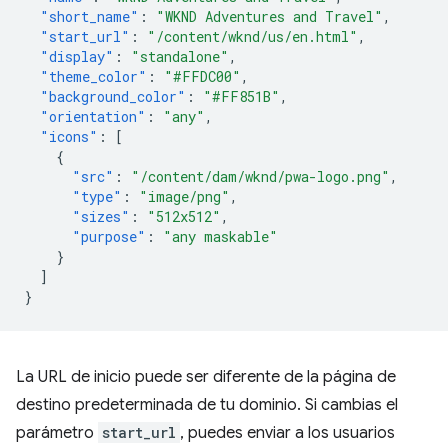
"short_name"
:
"WKND Adventures and Travel"
,
"start_url"
:
"/content/wknd/us/en.html"
,
"display"
:
"standalone"
,
"theme_color"
:
"#FFDC00"
,
"background_color"
:
"#FF851B"
,
"orientation"
:
"any"
,
"icons"
:
[
{
"src"
:
"/content/dam/wknd/pwa-logo.png"
,
"type"
:
"image/png"
,
"sizes"
:
"512x512"
,
"purpose"
:
"any maskable"
}
]
}
La URL de inicio puede ser diferente de la página de
destino predeterminada de tu dominio. Si cambias el
parámetro
start_url
, puedes enviar a los usuarios