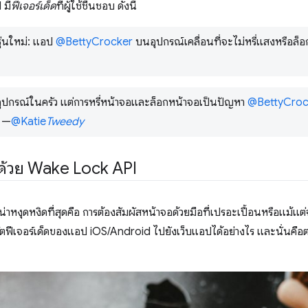
 มี
ฟีเจอร์เด็ด
ที่ผู้ใช้ชื่นชอบ ดังนี้
ุ่นใหม่: แอป
@BettyCrocker
บนอุปกรณ์เคลื่อนที่จะไม่หรี่แสงหรือล
ปกรณ์ในครัว แต่การหรี่หน้าจอและล็อกหน้าจอเป็นปัญหา
@BettyCroc
ร —
@Katie
Tweedy
็บด้วย Wake Lock API
่น่าหงุดหงิดที่สุดคือ การต้องสัมผัสหน้าจอด้วยมือที่เปรอะเปื้อนหรือแม้แต่
ตฟีเจอร์เด็ดของแอป iOS/Android ไปยังเว็บแอปได้อย่างไร และนั่นคือตอน