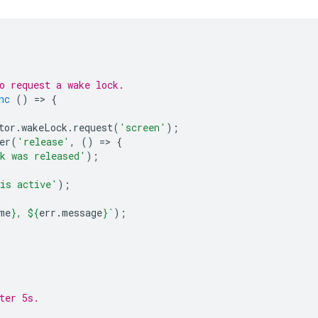
o request a wake lock.
nc
()
=
>
{
tor
.
wakeLock
.
request
(
'screen'
);
er
(
'release'
,
()
=
>
{
k was released'
);
is active'
);
me
}
, 
${
err
.
message
}
`
);
ter 5s.