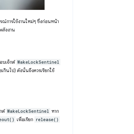
รณ์การใช้งานใหม่ๆ ซึ่งก่อนหน้า
งพลังงาน
อบเจ็กต์
WakeLockSentinel
เกินไป) ดังนั้นจึงควรเรียกใช้
กต์
WakeLockSentinel
หาก
eout()
เพื่อเรียก
release()