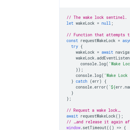
// The wake lock sentinel.
let
wakeLock
=
null
;
// Function that attempts t
const
requestWakeLock
=
asy
try
{
wakeLock
=
await
naviga
wakeLock
.
addEventListen
console
.
log
(
'Wake Loc
});
console
.
log
(
'Wake Lock 
}
catch
(
err
)
{
console
.
error
(
`
${
err
.
na
}
};
// Request a wake lock…
await
requestWakeLock
();
// …and release it again af
window
.
setTimeout
(()
=
>
{