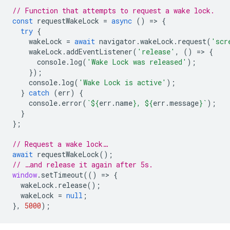
// Function that attempts to request a wake lock.
const
requestWakeLock
=
async
()
=
>
{
try
{
wakeLock
=
await
navigator
.
wakeLock
.
request
(
'scr
wakeLock
.
addEventListener
(
'release'
,
()
=
>
{
console
.
log
(
'Wake Lock was released'
);
});
console
.
log
(
'Wake Lock is active'
);
}
catch
(
err
)
{
console
.
error
(
`
${
err
.
name
}
, 
${
err
.
message
}
`
);
}
};
// Request a wake lock…
await
requestWakeLock
();
// …and release it again after 5s.
window
.
setTimeout
(()
=
>
{
wakeLock
.
release
();
wakeLock
=
null
;
},
5000
);