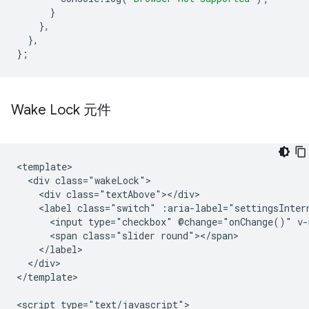
}
},
},
};
Wake Lock 元件
<template>

  <div class="wakeLock">

    <div class="textAbove"></div>

    <label class="switch" :aria-label="settingsIntern
      <input type="checkbox" @change="onChange()" v-
      <span class="slider round"></span>

    </label>

  </div>

</template>

<script type="text/javascript">
