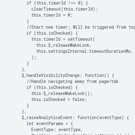
        if (this.timerId !== 0) {

          clearTimeout(this.timerId);

          this.timerId = 0;

        }

        //Start new timer; Will be triggered from tog
        if (this.isChecked) {

          this.timerId = setTimeout(

            this.$_releaseWakeLock,

            this.settingsInternal.timeoutDurationMs,

          );

        }

      },

      $_handleVisibilityChange: function() {

        //Handle navigating away from page/tab

        if (this.isChecked) {

          this.$_releaseWakeLock();

          this.isChecked = false;

        }

      },

      $_raiseAnalyticsEvent: function(eventType) {

        let eventParams = {

          EventType: eventType,
