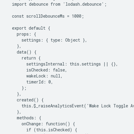
  import debounce from 'lodash.debounce';

  const scrollDebounceMs = 1000;

  export default {

    props: {

      settings: { type: Object },

    },

    data() {

      return {

        settingsInternal: this.settings || {},

        isChecked: false,

        wakeLock: null,

        timerId: 0,

      };

    },

    created() {

      this.$_raiseAnalyticsEvent('Wake Lock Toggle Av
    },

    methods: {

      onChange: function() {

        if (this.isChecked) {
