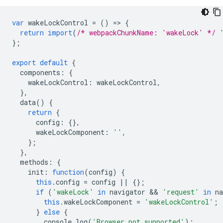
var
wakeLockControl
=
()
=
>
{
return
import
(
/* webpackChunkName: 'wakeLock' */
};
export
default
{
components
:
{
wakeLockControl
:
wakeLockControl
,
},
data
()
{
return
{
config
:
{},
wakeLockComponent
:
''
,
};
},
methods
:
{
init
:
function
(
config
)
{
this
.
config
=
config
||
{};
if
(
'wakeLock'
in
navigator
 && 
'request'
in
na
this
.
wakeLockComponent
=
'wakeLockControl'
;
}
else
{
console
.
log
(
'Browser not supported'
);