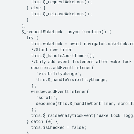
          this.$_requestWakeLock();

        } else {

          this.$_releaseWakeLock();

        }

      },

      $_requestWakeLock: async function() {

        try {

          this.wakeLock = await navigator.wakeLock.re
          //Start new timer

          this.$_handleAbortTimer();

          //Only add event listeners after wake lock 
          document.addEventListener(

            'visibilitychange',

            this.$_handleVisibilityChange,

          );

          window.addEventListener(

            'scroll',

            debounce(this.$_handleAbortTimer, scrollD
          );

          this.$_raiseAnalyticsEvent('Wake Lock Toggl
        } catch (e) {

          this.isChecked = false;

        }
