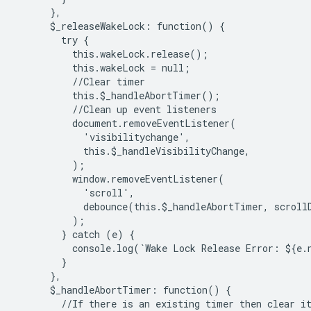
      },

      $_releaseWakeLock: function() {

        try {

          this.wakeLock.release();

          this.wakeLock = null;

          //Clear timer

          this.$_handleAbortTimer();

          //Clean up event listeners

          document.removeEventListener(

            'visibilitychange',

            this.$_handleVisibilityChange,

          );

          window.removeEventListener(

            'scroll',

            debounce(this.$_handleAbortTimer, scrollD
          );

        } catch (e) {

          console.log(`Wake Lock Release Error: ${e.n
        }

      },

      $_handleAbortTimer: function() {

        //If there is an existing timer then clear it