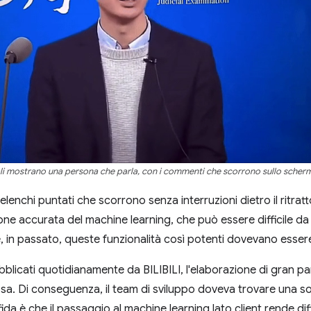
ziali mostrano una persona che parla, con i commenti che scorrono sullo schermo,
lenchi puntati che scorrono senza interruzioni dietro il ritratt
e accurata del machine learning, che può essere difficile da 
é, in passato, queste funzionalità così potenti dovevano esser
ubblicati quotidianamente da BILIBILI, l'elaborazione di gran pa
a. Di conseguenza, il team di sviluppo doveva trovare una sol
sfida è che il passaggio al machine learning lato client rende diffi