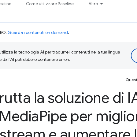
seline
Come utilizzare Baseline
Altro
I/O.
Guarda i contenuti on demand
.
tilizza la tecnologia AI per tradurre i contenuti nella tua lingua
e dall'AI potrebbero contenere errori.
Questa
frutta la soluzione di
 Media
Pipe per miglio
 stream e aumentare 