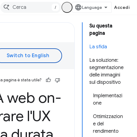
/
Accedi
Su questa
pagina
La sfida
La soluzione:
segmentazione
delle immagini
 pagina è stata utile?
sul dispositivo
 IA web on-
Implementazi
one
rare l'UX
Ottimizzazion
e del
la durata
rendimento