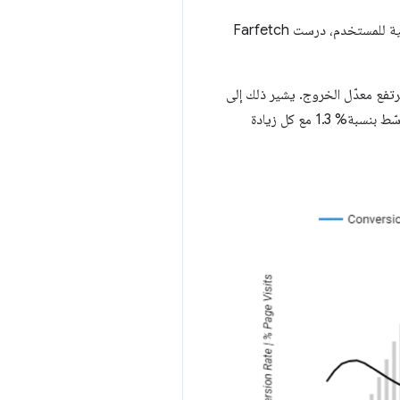
إلى أقل من 2.5 ثانية لتوفير تجربة مثالية للمستخدم، درست Farfetch
الانخفاض، كما يرتفع معدّل الخروج. يشير ذلك إلى
أنّ المستخدمين يبدأون في الشعور بسلبيات التحميل البطيء للصفحات، وينخفض معدّل الإحالات الناجحة في المتوسّط بنسبة% 1.3 مع كل زيادة