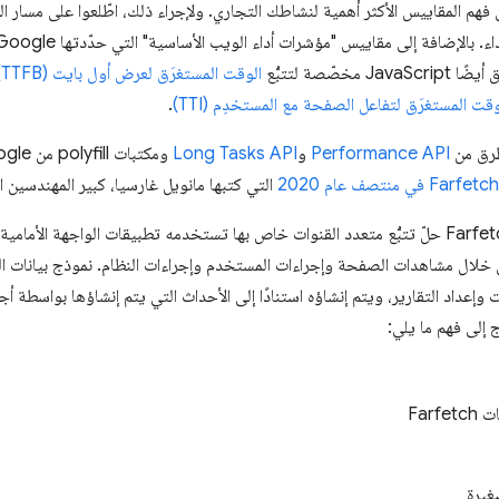
ّصة لتتبُّع
الوقت المستغرَق لعرض أول بايت (TTFB)
وقت المستغرَق لتفاعل الصفحة مع المستخدِم (TTI)
.
طرق من
Performance API
و
Long Tasks API
التي كتبها مانويل غارسيا، كبير المهندسين ا
وإعداد التقارير، ويتم إنشاؤه استنادًا إلى الأحداث التي يتم إنشاؤها بواسطة أجه
إلى فهم ما يلي:
Far
غيرة