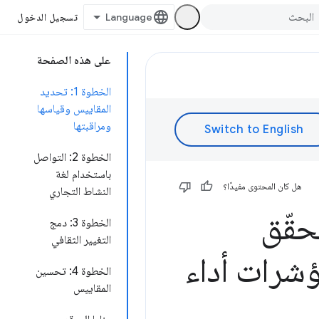
تسجيل الدخول
على هذه الصفحة
الخطوة 1: تحديد
المقاييس وقياسها
ومراقبتها
الخطوة 2: التواصل
باستخدام لغة
هل كان المحتوى مفيدًا؟
النشاط التجاري
زئة الفاخر (Farfetch) يحقّق
الخطوة 3: دمج
التغيير الثقافي
شرات أداء
الخطوة 4: تحسين
المقاييس