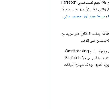
سعى الفريق المتعدّد التخصصات إلى فهم المقاييس الأكثر أهمية لنشاطك التجاري. ولإجراء ذلك، اطّلعوا على مسار الرحلة المهم لمستخدمي Farfetch
وحاولوا ربط هذه الرحلة بعلامات الأداء. بالإضافة إلى مقاييس "مؤشرات أداء الويب الأساسية" التي حدّدتها Google، والتي تمثّل كلّ منها جانبًا متميزًا
و
سرعة عرض أول محتوى مرئي
ومكتبات polyfill من Google. يمكنك الاطّلاع على مزيد من
لرئيسيين على الويب.
من ناحية إحصاءات البيانات، لدى Farfetch حلّ تتبُّع متعدد القنوات خاص بها تستخدمه تطبيقات الواجهة الأمامية، ويُعرف باسم Omnitracking.
ويتتبّع الأحداث التي يتم إنشاؤها من خلال مشاهدات الصفحة وإجراءات المستخدم وإجراءات النظام. نموذج بيانات التتبّع الشامل هو حلّ Farfetch
زة التتبّع. يهدف نموذج البيانات