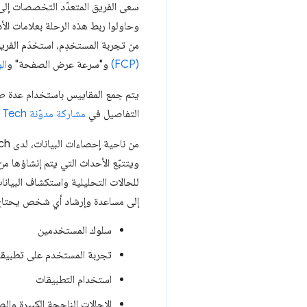
من تجربة المستخدِم، استخدَم الفريق أيضًا JavaScript مخص
(FCP)
و"سرعة عرض الصفحة" و
ال
يتم جمع المقاييس باستخدام عدة 
التفاصيل في
مشاركة مدوّنة Farfetch Tech في منتصف عام 2020
للحالات التحليلية واستكشاف البيانات 
إلى مساعدة وإرشاد أي شخص يحتاج 
سلوك المستخدمين
تجربة المستخدم على تطبيقات fetch
استخدام التطبيقات
الإحالات الناجحة الكبيرة والص