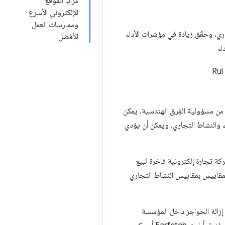
مزايا الموقع
الإلكتروني الأسرع
وممارسات العمل
ري، وحقّق زيادة في مؤشرات الأداء
الأفضل
اء
Rui
ني ومؤشرات Core Web Vitals يُعتبَر في أغلب الأحيان من مسؤولية الفِرق الهندسية. يمكن
ء والنشاط التجاري. ويمكن أن يؤدي
لفِرق وتحقيق تحسينات كبيرة في تجربة الويب، أطلقت شركة Farfetch، وهي شركة تجارة إلكترونية فاخرة لبيع
المقاييس بمقاييس النشاط التجاري
إزالة الحواجز داخل المؤسسة