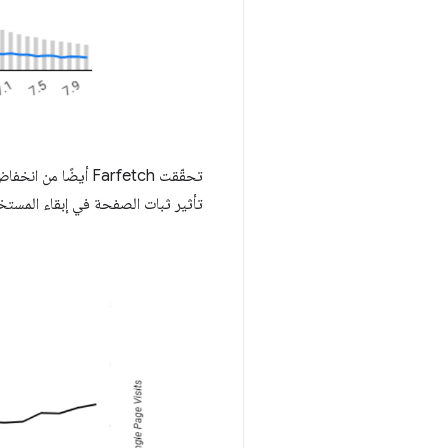
تحقّقت Farfetch أيضًا من انخفاض في معدّل الخروج بنسبة% 3.1 لكل انخفاض بمقدار 0.01 في نتيجة
تأثير ثبات الصفحة في إبقاء المستخد