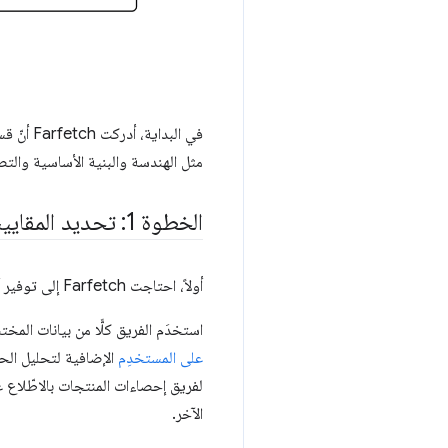
في البد
مثل الهندسة والبنية الأساسية وال
الخطوة 1: تحديد المقاييس وقياسها ومراقبتها
أولاً، احتاجت Farfetch إلى توفير أدوات المراقبة المناسبة لفهم الحالة الحالية والانحرافات في نقاط الاتصال والتطبيقات على مسار الرحلة.
استخدَم الفريق كلًّا من بيانات المخت
على المستخدِم
الإضافية لتحليل الحالة ال
لفريق إحصاءات المنتجات بالاطّلاع 
الآخر.