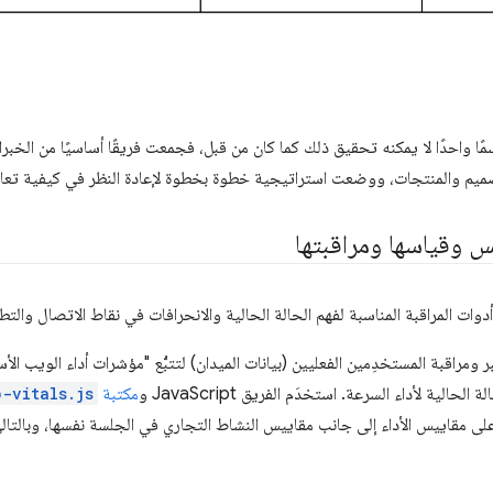
اية، أدركت Farfetch أنّ قسمًا واحدًا لا يمكنه تحقيق ذلك كما كان من قبل، فجمعت فريقًا أساسيًا
تصميم والمنتجات، ووضعت استراتيجية خطوة بخطوة لإعادة النظر في كيفية تعا
بر ومراقبة المستخدِمين الفعليين (بيانات الميدان) لتتبُّع "مؤشرات أداء الويب الأ
حالية لأداء السرعة. استخدَم الفريق JavaScript و
مكتبة
b-vitals.js
على مقاييس الأداء إلى جانب مقاييس النشاط التجاري في الجلسة نفسها، وبالت