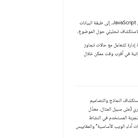
كانت الفكرة بعد ذلك هي إضافة بيانات الأداء لكلّ مشاهدة صفحة على farfetch.com، التي تمّ تسجيلها باستخدام JavaScript، إلى طبقة البيانات
دة لاستكشاف تحليلي حول الموضوع.
دارة للتعامل مع حالات تجاوز
ية التكامل المستمر (CI) لفهم الانحرافات في الميزانية في أقرب وقت ممكن خلال
عي الداخلية لشركة Farfetch، بدأ فريق الإحصاءات استكشاف النماذج والتصاميم
ري (على سبيل المثال، معدّل
 وتجربة المستخدم في النشاط
ت أداء الويب الأساسية" والمقاييس