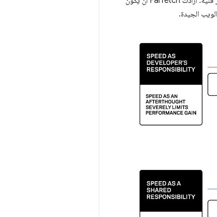
وتقديم لغة جديدة تركّز على النشاط التجاري لتزويد الجميع بطريقة مشتركة للتحدث عن المواضيع التي كانت تُعتبر فنية. أرادت Farfetch أن يكون
لويب الجيدة.