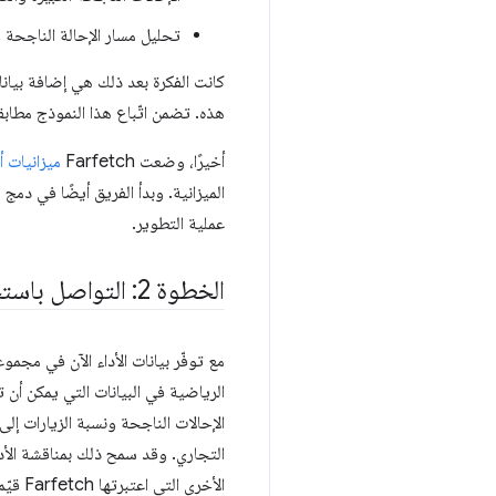
تحليل مسار الإحالة الناجحة و
هذه. تضمن اتّباع هذا النموذج مطاب
أخيرًا، وضعت Farfetch
ميزانيات أ
عملية التطوير.
الخطوة 2: التواصل باستخدام لغة النشاط التجاري
الرياضية في البيانات التي يمكن أن 
الإحالات الناجحة ونسبة الزيارات إل
التجاري. وقد سمح ذلك بمناقشة الأد
الأخرى التي اعتبرتها Farfetch قيّمة. وقد كشفت عن إحصاءات فعّالة حقًا.