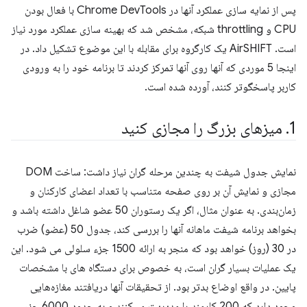
پس از نمایه سازی عملکرد آنها در Chrome DevTools با فعال بودن
CPU و throttling شبکه، مشخص شد که بهینه سازی عملکرد مورد نیاز
است. AirSHIFT یک کارگروه برای مقابله با این موضوع تشکیل داد. در
اینجا 5 موردی که آنها روی آنها تمرکز کردند تا برنامه خود را به ورودی
کاربر پاسخگوتر کنند، آورده شده است.
1
.
میزهای بزرگ را مجازی کنید
نمایش جدول شیفت به چندین مرحله گران نیاز داشت: ساخت DOM
مجازی و نمایش آن بر روی صفحه متناسب با تعداد اعضای کارکنان و
زمان‌بندی. به عنوان مثال، اگر یک رستوران 50 عضو شاغل داشته باشد و
بخواهد برنامه شیفت ماهانه آنها را بررسی کند، جدول 50 (عضو) ضرب
در 30 (روز) خواهد بود که منجر به ارائه 1500 جزء سلولی می شود. این
یک عملیات بسیار گران است، به خصوص برای دستگاه های با مشخصات
پایین. در واقع اوضاع بدتر بود. از تحقیقات آنها دریافتند مغازه‌هایی
وجود دارد که 200 کارمند را مدیریت می‌کنند و به حدود 6000 جزء