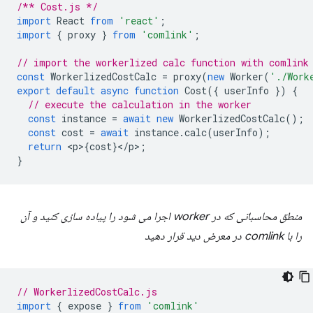
/** Cost.js */
import
React
from
'react'
;
import
{
proxy
}
from
'comlink'
;
// import the workerlized calc function with comlink
const
WorkerlizedCostCalc
=
proxy
(
new
Worker
(
'./Work
export
default
async
function
Cost
({
userInfo
})
{
// execute the calculation in the worker
const
instance
=
await
new
WorkerlizedCostCalc
();
const
cost
=
await
instance
.
calc
(
userInfo
);
return
<
p
>
{
cost
}
<
/
p
>
;
}
منطق محاسباتی که در worker اجرا می شود را پیاده سازی کنید و آن
را با comlink در معرض دید قرار دهید
// WorkerlizedCostCalc.js
import
{
expose
}
from
'comlink'