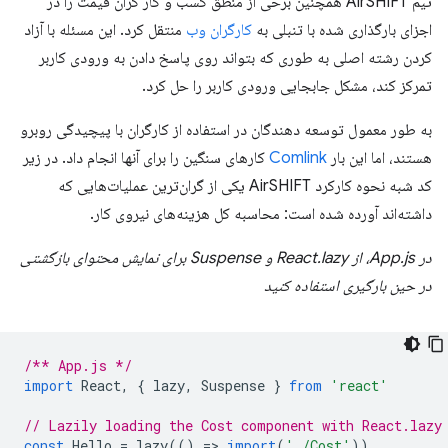
تیم AirSHIFT همچنین برخی از منطق کسب و کار گران قیمت را در
اجزای بارگذاری شده با تنبلی به
کارگران وب
منتقل کرد. این مسئله با آزاد
کردن رشته اصلی به طوری که بتواند روی پاسخ دادن به ورودی کاربر
تمرکز کند، مشکل جابجایی ورودی کاربر را حل کرد.
به طور معمول توسعه دهندگان در استفاده از کارگران با پیچیدگی روبرو
هستند، اما این بار
Comlink
کارهای سنگین را برای آنها انجام داد. در زیر
کد شبه نحوه کارکرد AirSHIFT یکی از گران‌ترین عملیات‌هایی که
داشته‌اند آورده شده است: محاسبه کل هزینه‌های نیروی کار.
در App.js، از React.lazy و Suspense برای نمایش محتوای بازگشتی
در حین بارگیری استفاده کنید
/** App.js */
import
React
,
{
lazy
,
Suspense
}
from
'react'
// Lazily loading the Cost component with React.lazy
const
Hello
=
lazy
(()
=
>
import
(
'./Cost'
))