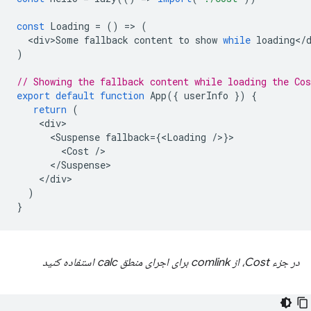
const
Loading
=
()
=
>
(
<
div>Some
fallback
content
to
show
while
loading
<
/
)
// Showing the fallback content while loading the Co
export
default
function
App
({
userInfo
})
{
return
(
<
div
<
Suspense
fallback
=
{
<
Loading
/
>
}
<
Cost
/
<
/Suspense
<
/div
)
}
در جزء Cost، از comlink برای اجرای منطق calc استفاده کنید