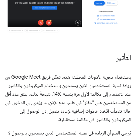
التأثير
باستخدام تجربة الأذونات المحسّنة هذه، تمكّن فريق Google Meet من
زيادة نسبة المستخدمين الذين يسمحون باستخدام الميكروفون والكاميرا
عند الانضمام إلى مكالمة لأول مرة بنسبة %14. نتيجةً لذلك، ينقر عدد أقل
من المستخدمين على "حظر" في طلب منح الإذن، ما يؤدي إلى الدخول في
حالة تتطلّب اتّخاذ خطوات إضافية لإعادة تفعيل إذن الوصول إلى
الميكروفون والكاميرا في مكالمة مستقبلية.
يُرجى العلم أنّ الزيادة في نسبة المستخدمين الذين يسمحون بالوصول لا