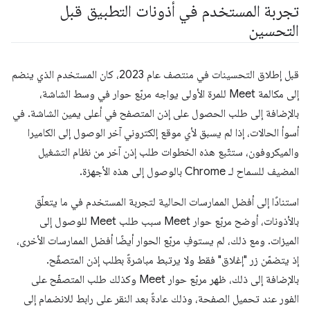
تجربة المستخدم في أذونات التطبيق قبل
التحسين
قبل إطلاق التحسينات في منتصف عام 2023، كان المستخدم الذي ينضم
إلى مكالمة Meet للمرة الأولى يواجه مربّع حوار في وسط الشاشة،
بالإضافة إلى طلب الحصول على إذن المتصفح في أعلى يمين الشاشة. في
أسوأ الحالات، إذا لم يسبق لأي موقع إلكتروني آخر الوصول إلى الكاميرا
والميكروفون، ستتّبع هذه الخطوات طلب إذن آخر من نظام التشغيل
المضيف للسماح لـ Chrome بالوصول إلى هذه الأجهزة.
استنادًا إلى أفضل الممارسات الحالية لتجربة المستخدم في ما يتعلّق
بالأذونات، أوضح مربّع حوار Meet سبب طلب Meet للوصول إلى
الميزات. ومع ذلك، لم يستوفِ مربّع الحوار أيضًا أفضل الممارسات الأخرى،
إذ يتضمّن زر "إغلاق" فقط ولا يرتبط مباشرةً بطلب إذن المتصفّح.
بالإضافة إلى ذلك، ظهر مربّع حوار Meet وكذلك طلب المتصفّح على
الفور عند تحميل الصفحة، وذلك عادةً بعد النقر على رابط للانضمام إلى