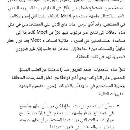
المستخدمين الاستماع فقط، على الأقل في البداية، بينما قد يريد البعض
الآخر استكشاف واجهة مستخدم Meet للتعرّف عليها قبل إجراء مكالمة
في المستقبل. وقد أدّى عرض طلب منح الإذن على المستخدمين في مثل
هذه الحالات إلى نتائج غير مرغوب فيها لكلّ من Meet (الحاجة إلى
مساعدة المستخدمين في استرداد إمكانية استخدام Meet بعد قرار حظر
سابق) والمستخدمين (الحاجة إلى التعامل مع طلب إذن غير ضروري
لاحتياجاتهم في تلك اللحظة).
لحلّ هذه التحديات، صمم الفريق إصدارًا محسّنًا من الطلب المُسبَق
للحصول على الأذونات، وهو أكثر توافقًا مع أفضل الممارسات المتعلّقة
بتجربة المستخدم في ما يتعلّق بالأذونات. يُجري التصميم الجديد
التغييرات التالية:
يسأل المستخدم عن نيته: ما إذا كان يريد أن يظهر ويُسمع
في الاجتماع. يوفّر واجهة المستخدم الآن قرارًا صريحًا، مع
خيارات للحالات التي يريد فيها المستخدم أن يظهر صوته
وصورته، والحالات التي لا يريد فيها ذلك.