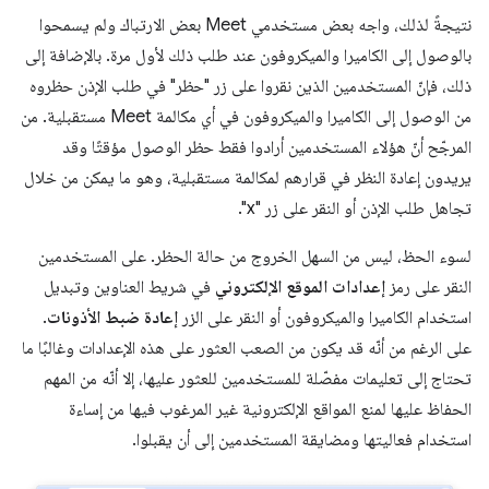
نتيجةً لذلك، واجه بعض مستخدمي Meet بعض الارتباك ولم يسمحوا
بالوصول إلى الكاميرا والميكروفون عند طلب ذلك لأول مرة. بالإضافة إلى
ذلك، فإنّ المستخدمين الذين نقروا على زر "حظر" في طلب الإذن حظروه
من الوصول إلى الكاميرا والميكروفون في أي مكالمة Meet مستقبلية. من
المرجّح أنّ هؤلاء المستخدمين أرادوا فقط حظر الوصول مؤقتًا وقد
يريدون إعادة النظر في قرارهم لمكالمة مستقبلية، وهو ما يمكن من خلال
تجاهل طلب الإذن أو النقر على زر "x".
لسوء الحظ، ليس من السهل الخروج من حالة الحظر. على المستخدمين
النقر على رمز
إعدادات الموقع الإلكتروني
في شريط العناوين وتبديل
استخدام الكاميرا والميكروفون أو النقر على الزر
إعادة ضبط الأذونات
.
على الرغم من أنّه قد يكون من الصعب العثور على هذه الإعدادات وغالبًا ما
تحتاج إلى تعليمات مفصّلة للمستخدمين للعثور عليها، إلا أنّه من المهم
الحفاظ عليها لمنع المواقع الإلكترونية غير المرغوب فيها من إساءة
استخدام فعاليتها ومضايقة المستخدمين إلى أن يقبلوا.