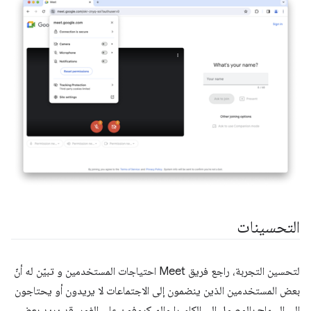
التحسينات
لتحسين التجربة، راجع فريق Meet احتياجات المستخدمين و تبيّن له أنّ
بعض المستخدمين الذين ينضمون إلى الاجتماعات لا يريدون أو يحتاجون
إلى السماح بالوصول إلى الكاميرا والميكروفون على الفور. قد يريد بعض