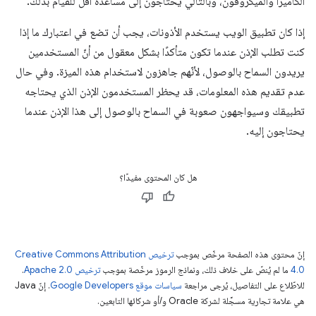
الكاميرا والميكروفون، وبالتالي يحتاجون إلى مساعدة أقل للقيام بذلك.
إذا كان تطبيق الويب يستخدم الأذونات، يجب أن تضع في اعتبارك ما إذا
كنت تطلب الإذن عندما تكون متأكدًا بشكل معقول من أنّ المستخدمين
يريدون السماح بالوصول، لأنّهم جاهزون لاستخدام هذه الميزة. وفي حال
عدم تقديم هذه المعلومات، قد يحظر المستخدمون الإذن الذي يحتاجه
تطبيقك وسيواجهون صعوبة في السماح بالوصول إلى هذا الإذن عندما
يحتاجون إليه.
هل كان المحتوى مفيدًا؟
إنّ محتوى هذه الصفحة مرخّص بموجب
ترخيص Creative Commons Attribution
4.0‏
ما لم يُنصّ على خلاف ذلك، ونماذج الرموز مرخّصة بموجب
ترخيص Apache 2.0‏
.
للاطّلاع على التفاصيل، يُرجى مراجعة
سياسات موقع Google Developers‏
. إنّ Java
هي علامة تجارية مسجَّلة لشركة Oracle و/أو شركائها التابعين.