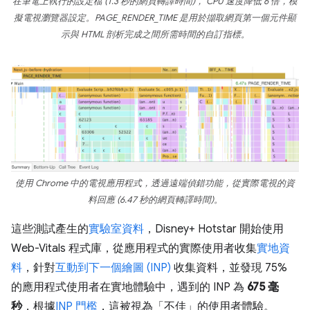
在筆電上執行的設定檔 (1.3 秒的網頁轉譯時間)， CPU 速度降低 6 倍，模
擬電視瀏覽器設定。PAGE_RENDER_TIME 是用於擷取網頁第一個元件顯
示與 HTML 剖析完成之間所需時間的自訂指標。
使用 Chrome 中的電視應用程式，透過遠端偵錯功能，從實際電視的資
料回應 (6.47 秒的網頁轉譯時間)。
這些測試產生的
實驗室資料
，Disney+ Hotstar 開始使用
Web-Vitals 程式庫，從應用程式的實際使用者收集
實地資
料
，針對
互動到下一個繪圖 (INP)
收集資料，並發現 75%
的應用程式使用者在實地體驗中，遇到的 INP 為
675 毫
秒
，根據
INP 門檻
，這被視為「不佳」的使用者體驗。