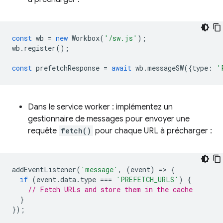
const
wb
=
new
Workbox
(
'/sw.js'
);
wb
.
register
();
const
prefetchResponse
=
await
wb
.
messageSW
({
type
:
'
Dans le service worker : implémentez un
gestionnaire de messages pour envoyer une
requête
fetch()
pour chaque URL à précharger :
addEventListener
(
'message'
,
(
event
)
=
>
{
if
(
event
.
data
.
type
===
'PREFETCH_URLS'
)
{
// Fetch URLs and store them in the cache
}
});