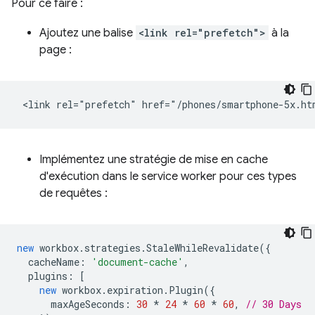
Pour ce faire :
Ajoutez une balise
<link rel="prefetch">
à la
page :
Implémentez une stratégie de mise en cache
d'exécution dans le service worker pour ces types
de requêtes :
new
workbox
.
strategies
.
StaleWhileRevalidate
({
cacheName
:
'document-cache'
,
plugins
:
[
new
workbox
.
expiration
.
Plugin
({
maxAgeSeconds
:
30
*
24
*
60
*
60
,
// 30 Days