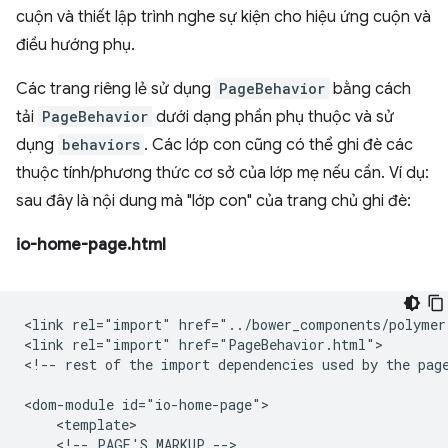
cuộn và thiết lập trình nghe sự kiện cho hiệu ứng cuộn và
điều hướng phụ.
Các trang riêng lẻ sử dụng
PageBehavior
bằng cách
tải
PageBehavior
dưới dạng phần phụ thuộc và sử
dụng
behaviors
. Các lớp con cũng có thể ghi đè các
thuộc tính/phương thức cơ sở của lớp mẹ nếu cần. Ví dụ:
sau đây là nội dung mà "lớp con" của trang chủ ghi đè:
io-home-page.html
<link rel="import" href="../bower_components/polymer
<link rel="import" href="PageBehavior.html">

<!-- rest of the import dependencies used by the page
<dom-module id="io-home-page">

    <template>

    <!-- PAGE'S MARKUP -->
