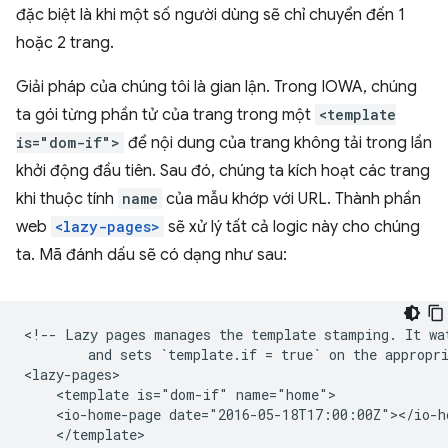
đặc biệt là khi một số người dùng sẽ chỉ chuyển đến 1
hoặc 2 trang.
Giải pháp của chúng tôi là gian lận. Trong IOWA, chúng
ta gói từng phần tử của trang trong một
<template
is="dom-if">
để nội dung của trang không tải trong lần
khởi động đầu tiên. Sau đó, chúng ta kích hoạt các trang
khi thuộc tính
name
của mẫu khớp với URL. Thành phần
web
<lazy-pages>
sẽ xử lý tất cả logic này cho chúng
ta. Mã đánh dấu sẽ có dạng như sau:
<!-- Lazy pages manages the template stamping. It wat
        and sets `template.if = true` on the appropri
<lazy-pages>

    <template is="dom-if" name="home">

    <io-home-page date="2016-05-18T17:00:00Z"></io-ho
    </template>
