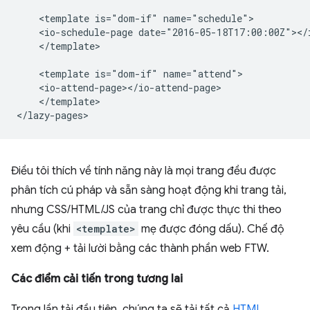
    <template is="dom-if" name="schedule">

    <io-schedule-page date="2016-05-18T17:00:00Z"></i
    </template>

    <template is="dom-if" name="attend">

    <io-attend-page></io-attend-page>

    </template>

Điều tôi thích về tính năng này là mọi trang đều được
phân tích cú pháp và sẵn sàng hoạt động khi trang tải,
nhưng CSS/HTML/JS của trang chỉ được thực thi theo
yêu cầu (khi
<template>
mẹ được đóng dấu). Chế độ
xem động + tải lười bằng các thành phần web FTW.
Các điểm cải tiến trong tương lai
Trong lần tải đầu tiên, chúng ta sẽ tải tất cả
HTML