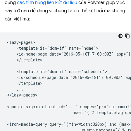
dụng
các tính năng liên kết dữ liệu
của Polymer giúp việc
này trở nên dễ dàng vì chúng ta có thể kết nối mà không
cần viết mã:
<lazy-pages>

    <template is="dom-if" name="home">

    <io-home-page date="2016-05-18T17:00:00Z" app="[
    </template>

    <template is="dom-if" name="schedule">

    <io-schedule-page date="2016-05-18T17:00:00Z" ap
    </template>

    ...

</lazy-pages>

<google-signin client-id="..." scopes="profile email"
                            user="{ % templatetag ope
<iron-media-query query="(min-width:320px) and (max-