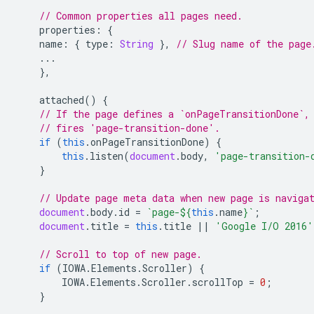
// Common properties all pages need.
properties
:
{
name
:
{
type
:
String
},
// Slug name of the page
...
},
attached
()
{
// If the page defines a `onPageTransitionDone`,
// fires 'page-transition-done'.
if
(
this
.
onPageTransitionDone
)
{
this
.
listen
(
document
.
body
,
'page-transition-
}
// Update page meta data when new page is naviga
document
.
body
.
id
=
`page-
${
this
.
name
}
`
;
document
.
title
=
this
.
title
||
'Google I/O 2016'
// Scroll to top of new page.
if
(
IOWA
.
Elements
.
Scroller
)
{
IOWA
.
Elements
.
Scroller
.
scrollTop
=
0
;
}