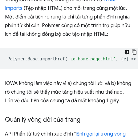
Imports
(Tệp nhập HTML) cho mỗi trang cùng một lúc.
Một điểm cải tiến rõ ràng là chỉ tải từng phần định nghĩa
phần tử khi cần. Polymer cũng có một trình trợ giúp hữu
ích để tải không đồng bộ các tệp nhập HTML:
Polymer
.
Base
.
importHref
(
'io-home-page.html'
,
(
e
)
=
>
IOWA không làm việc này vì a) chúng tôi lười và b) không
rõ chúng tôi sẽ thấy mức tăng hiệu suất như thế nào.
Lần vẽ đầu tiên của chúng ta đã mất khoảng 1 giây.
Quản lý vòng đời của trang
API Phần tử tuỳ chỉnh xác định "
lệnh gọi lại trong vòng