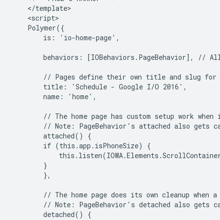
    </template>

    <script>

    Polymer({

        is: 'io-home-page',

        behaviors: [IOBehaviors.PageBehavior], // All
        // Pages define their own title and slug for 
        title: 'Schedule - Google I/O 2016',

        name: 'home',

        // The home page has custom setup work when i
        // Note: PageBehavior's attached also gets ca
        attached() {

        if (this.app.isPhoneSize) {

            this.listen(IOWA.Elements.ScrollContaine
        }

        },

        // The home page does its own cleanup when a 
        // Note: PageBehavior's detached also gets ca
        detached() {
