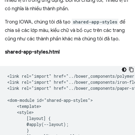
nhiều vị trí trong ứng dụng. Đối với chúng tôi, "nhiều vị trí"
có nghĩa là nhiều thành phần.
Trong IOWA, chúng tôi đã tạo
shared-app-styles
để
chia sẻ các lớp màu, kiểu chữ và bố cục trên các trang
cũng như các thành phần khác mà chúng tôi đã tạo.
shared-app-styles.html
<link rel="import" href="../bower_components/polymer
<link rel="import" href="../bower_components/iron-fle
<link rel="import" href="../bower_components/paper-st
<dom-module id="shared-app-styles">

    <template>

    <style>

        [layout] {

        @apply(--layout);

        }
