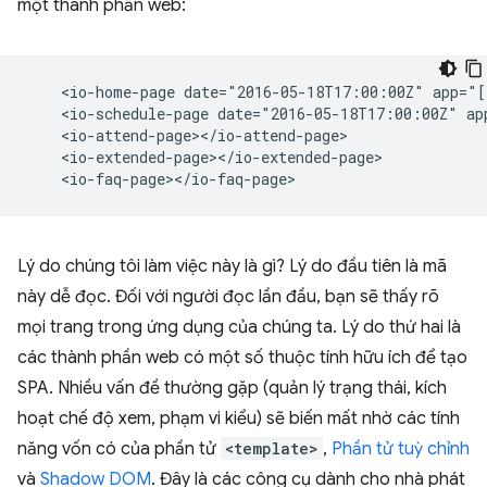
một thành phần web:
    <io-home-page date="2016-05-18T17:00:00Z" app="[
    <io-schedule-page date="2016-05-18T17:00:00Z" ap
    <io-attend-page></io-attend-page>

    <io-extended-page></io-extended-page>

Lý do chúng tôi làm việc này là gì? Lý do đầu tiên là mã
này dễ đọc. Đối với người đọc lần đầu, bạn sẽ thấy rõ
mọi trang trong ứng dụng của chúng ta. Lý do thứ hai là
các thành phần web có một số thuộc tính hữu ích để tạo
SPA. Nhiều vấn đề thường gặp (quản lý trạng thái, kích
hoạt chế độ xem, phạm vi kiểu) sẽ biến mất nhờ các tính
năng vốn có của phần tử
<template>
,
Phần tử tuỳ chỉnh
và
Shadow DOM
. Đây là các công cụ dành cho nhà phát