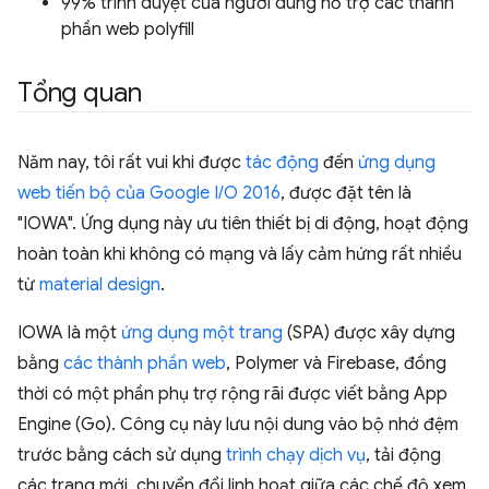
99% trình duyệt của người dùng hỗ trợ các thành
phần web polyfill
Tổng quan
Năm nay, tôi rất vui khi được
tác động
đến
ứng dụng
web tiến bộ của Google I/O 2016
, được đặt tên là
"IOWA". Ứng dụng này ưu tiên thiết bị di động, hoạt động
hoàn toàn khi không có mạng và lấy cảm hứng rất nhiều
từ
material design
.
IOWA là một
ứng dụng một trang
(SPA) được xây dựng
bằng
các thành phần web
, Polymer và Firebase, đồng
thời có một phần phụ trợ rộng rãi được viết bằng App
Engine (Go). Công cụ này lưu nội dung vào bộ nhớ đệm
trước bằng cách sử dụng
trình chạy dịch vụ
, tải động
các trang mới, chuyển đổi linh hoạt giữa các chế độ xem