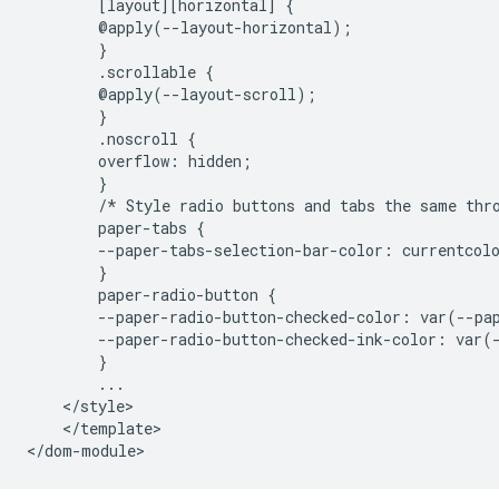
        [layout][horizontal] {

        @apply(--layout-horizontal);

        }

        .scrollable {

        @apply(--layout-scroll);

        }

        .noscroll {

        overflow: hidden;

        }

        /* Style radio buttons and tabs the same thro
        paper-tabs {

        --paper-tabs-selection-bar-color: currentcolo
        }

        paper-radio-button {

        --paper-radio-button-checked-color: var(--pap
        --paper-radio-button-checked-ink-color: var(-
        }

        ...

    </style>

    </template>
