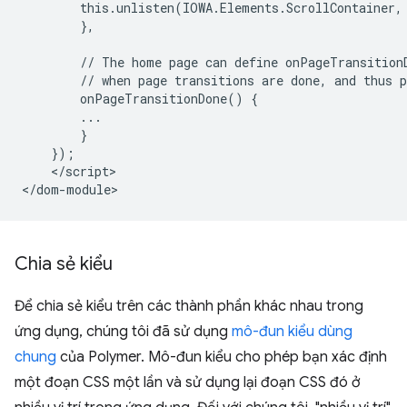
        this.unlisten(IOWA.Elements.ScrollContainer,
        },

        // The home page can define onPageTransitionD
        // when page transitions are done, and thus p
        onPageTransitionDone() {

        ...

        }

    });

    </script>

Chia sẻ kiểu
Để chia sẻ kiểu trên các thành phần khác nhau trong
ứng dụng, chúng tôi đã sử dụng
mô-đun kiểu dùng
chung
của Polymer. Mô-đun kiểu cho phép bạn xác định
một đoạn CSS một lần và sử dụng lại đoạn CSS đó ở