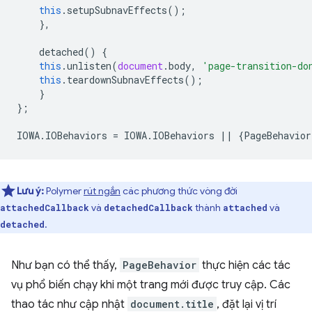
this
.
setupSubnavEffects
();
},
detached
()
{
this
.
unlisten
(
document
.
body
,
'page-transition-do
this
.
teardownSubnavEffects
();
}
};
IOWA
.
IOBehaviors
=
IOWA
.
IOBehaviors
||
{
PageBehavior
Lưu ý:
Polymer
rút ngắn
các phương thức vòng đời
và
thành
và
attachedCallback
detachedCallback
attached
.
detached
Như bạn có thể thấy,
PageBehavior
thực hiện các tác
vụ phổ biến chạy khi một trang mới được truy cập. Các
thao tác như cập nhật
document.title
, đặt lại vị trí