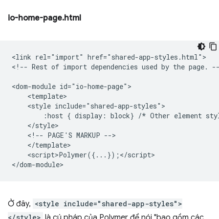
io-home-page.html
<link rel="import" href="shared-app-styles.html">

<!-- Rest of import dependencies used by the page. --
<dom-module id="io-home-page">

    <template>

    <style include="shared-app-styles">

        :host { display: block} /* Other element styl
    </style>

    <!-- PAGE'S MARKUP -->

    </template>

    <script>Polymer({...});</script>

Ở đây,
<style include="shared-app-styles">
</style>
là cú pháp của Polymer để nói "bao gồm các