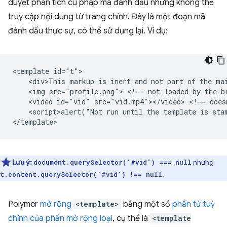
duyệt phân tích cú pháp mã đánh dấu nhưng không thể
truy cập nội dung từ trang chính. Đây là một đoạn mã
đánh dấu thực sự, có thể sử dụng lại. Ví dụ:
<template id="t">

    <div>This markup is inert and not part of the mai
    <img src="profile.png"> <!-- not loaded by the br
    <video id="vid" src="vid.mp4"></video> <!-- doesn
    <script>alert("Not run until the template is stam
Lưu ý:
nhưng
document.querySelector('#vid') === null
.
t.content.querySelector('#vid') !== null
Polymer
mở rộng
<template>
bằng một số
phần tử tuỳ
chỉnh của phần mở rộng loại
, cụ thể là
<template