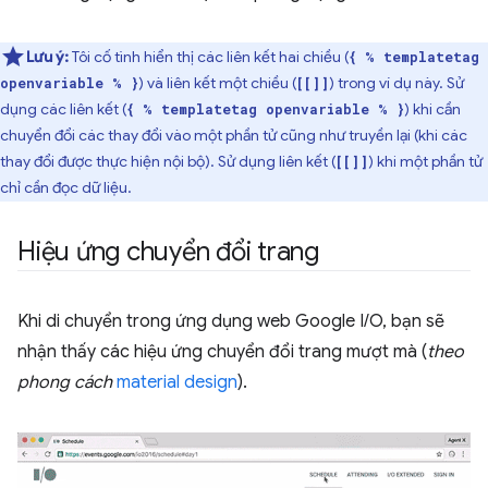
Lưu ý:
Tôi cố tình hiển thị các liên kết hai chiều (
{ % templatetag
) và liên kết một chiều (
) trong ví dụ này. Sử
openvariable % }
[[]]
dụng các liên kết (
) khi cần
{ % templatetag openvariable % }
chuyển đổi các thay đổi vào một phần tử cũng như truyền lại (khi các
thay đổi được thực hiện nội bộ). Sử dụng liên kết (
) khi một phần tử
[[]]
chỉ cần đọc dữ liệu.
Hiệu ứng chuyển đổi trang
Khi di chuyển trong ứng dụng web Google I/O, bạn sẽ
nhận thấy các hiệu ứng chuyển đổi trang mượt mà (
theo
phong cách
material design
).