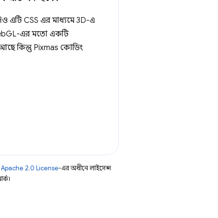
িও এটি CSS এর মাধ্যমে 3D-এ
 WebGL-এর মতো একটি
ক আছে কিন্তু Pixmas কোডিং
ি
Apache 2.0 License
-এর অধীনে লাইসেন্স
র্ক।