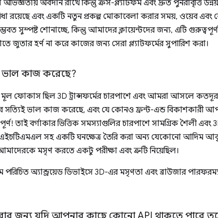
জ্ঞতায় অবদান রাখে কিন্তু ক্রস-প্ল্যাটফর্ম এবং দ্রুত পুনরাবৃত্তি উন্
 রয়েছে এবং একটি নতুন প্রকল্প মোকাবেলা করার সময়, ওয়েব এবং নে
বত সুস্পষ্ট শোনাচ্ছে, কিন্তু আমাদের ক্লায়েন্টদের জন্য, এটি গুরুত্বপূ
 জুতার হর্ণ না করে কাজের জন্য সেরা প্ল্যাটফর্মের সুপারিশ করা।
যিই ভাল কাজ করেছে?
ে মূল ফোকাস ছিল 3D ট্রান্সফর্মের চারপাশে এবং আমরা আসলে কতদূর
উজারে সত্যিই ভাল কাজ করেছে, এবং যে কোনও ফ্রন্ট-এন্ড বিকাশকারী 
্বপূর্ণ! তাই বর্গাকার ভিত্তিক সমস্যাগুলির চারপাশে সামগ্রিক শৈলী এবং 
ং এইচটিএমএল সহ একটি ঘনক্ষেত্র তৈরি করা অন্য যেকোনো আদিম আ
লি আমাদেরকে মসৃণ করতে একটু পরীক্ষা এবং ত্রুটি নিয়েছিল।
ম পরিচিত অ্যান্ড্রয়েড ডিভাইসে 3D-এর মসৃণতা এবং ব্রাউজার পারফরম্
করার জন্য যদি আপনার কাছে কোনো API থাকতে পারে তব