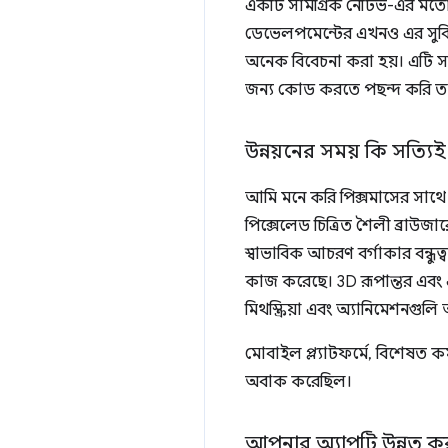
একটি সামগ্রিক নেটিভ-এর মতো অভি
ডেভেলপমেন্টের এখনও এর সুবিধা
অনেক বিবেচনা করা হয়। এটি সম্ভ
জন্য কোড করতে পছন্দ করি তাতে
উন্নয়নের সময় কি সত্
আমি মনে করি পিক্সমাসের সাথ
পিক্সেলেড চিত্রিত শৈলী ব্রা
স্বাভাবিক আচরণ বর্গাকার বন্ধুত
কাজ করেছে। 3D রূপান্তর এব
মিথস্ক্রিয়া এবং অ্যানিমেশনগু
মোবাইল প্ল্যাটফর্মে, বিশেষত ক
অবাক করেছিল।
আপনার অ্যাপটি উন্নত 