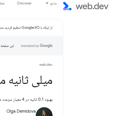
منابع
Discover
خط پ
از اینکه با Google I/O تنظیم کردید متشکریم!
این صفحه ب
web.dev
میلی ثانیه م
بهبود 0.1 ثانیه در 4 معیار سرعت می تواند نرخ پیشرفت را در کل قیف خرید بهبود بخشد.
Olga Demidova