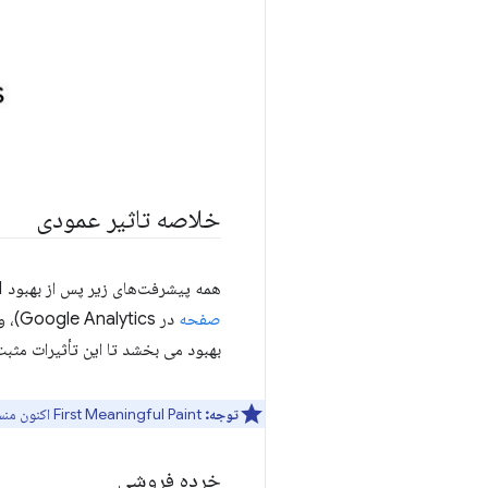
خلاصه تاثیر عمودی
همه پیشرفت‌های زیر پس از بهبود 0.1 در 4 معیار مشاهده شد:
صفحه
در Google Analytics)، و حداکثر تأخیر سرور (
بهبود می بخشد تا این تأثیرات مثب
توجه:
First Meaningful Paint اکنون منسوخ شده است. به جای آن از
خرده فروشی