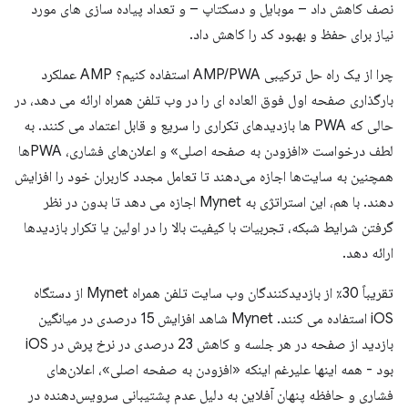
نصف کاهش داد – موبایل و دسکتاپ – و تعداد پیاده سازی های مورد
نیاز برای حفظ و بهبود کد را کاهش داد.
چرا از یک راه حل ترکیبی AMP/PWA استفاده کنیم؟ AMP عملکرد
بارگذاری صفحه اول فوق العاده ای را در وب تلفن همراه ارائه می دهد، در
حالی که PWA ها بازدیدهای تکراری را سریع و قابل اعتماد می کنند. به
لطف درخواست «افزودن به صفحه اصلی» و اعلان‌های فشاری، PWAها
همچنین به سایت‌ها اجازه می‌دهند تا تعامل مجدد کاربران خود را افزایش
دهند. با هم، این استراتژی به Mynet اجازه می دهد تا بدون در نظر
گرفتن شرایط شبکه، تجربیات با کیفیت بالا را در اولین یا تکرار بازدیدها
ارائه دهد.
تقریباً 30٪ از بازدیدکنندگان وب سایت تلفن همراه Mynet از دستگاه
iOS استفاده می کنند. Mynet شاهد افزایش 15 درصدی در میانگین
بازدید از صفحه در هر جلسه و کاهش 23 درصدی در نرخ پرش در iOS
بود - همه اینها علیرغم اینکه «افزودن به صفحه اصلی»، اعلان‌های
فشاری و حافظه پنهان آفلاین به دلیل عدم پشتیبانی سرویس‌دهنده در