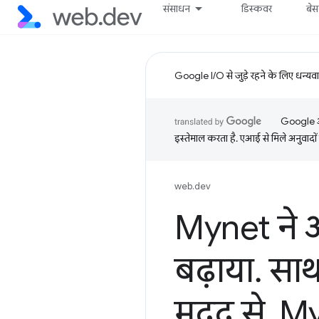
संसाधन
डिस्कवर
बे
Google I/O से जुड़े रहने के लिए धन्यव
Google आप
इस्तेमाल करता है. एआई से मिले अनुवादों 
web.dev
Mynet ने अ
बढ़ाया
.
साथ
मदद से
,
Myn