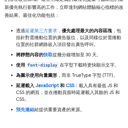
新優先執行影響高的工作，立即達到網站體驗核心指標的改
善結果。最佳化功能包括：
透過
延遲第三方要求
，
優先處理最大的內容區塊
，包
括針對需捲動位置的廣告版位，以及同樣位於需捲動
位置的社群網路嵌入項目發出廣告呼叫。
將靜態內容的
快取
從幾分鐘增加至 30 天。
使用
font-display
在字型下載時更快顯示文字。
為圖示使用向量圖形
，而非 TrueType 字型 (TTF)。
延遲載入
JavaScript
和
CSS
：載入具有最低 JS 和
CSS 的網頁，並在捲動頁面時延遲載入其餘的 JS 和
CSS。
預先連結
給提供重要資產的來源。