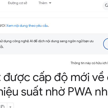
Đường cơ sở
Thêm
I/O!
Xem nội dung theo yêu cầu
.
sử dụng công nghệ AI để dịch nội dung sang ngôn ngữ bạn ưu
ỗi.
Thông tin này có hữu ích
t được cấp độ mới về
hiệu suất nhờ PWA nh