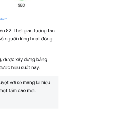
.com
ên 82. Thời gian tương tác
à số người dùng hoạt động
g, được xây dựng bằng
 được hiệu suất này.
yệt vời sẽ mang lại hiệu
 một tầm cao mới.