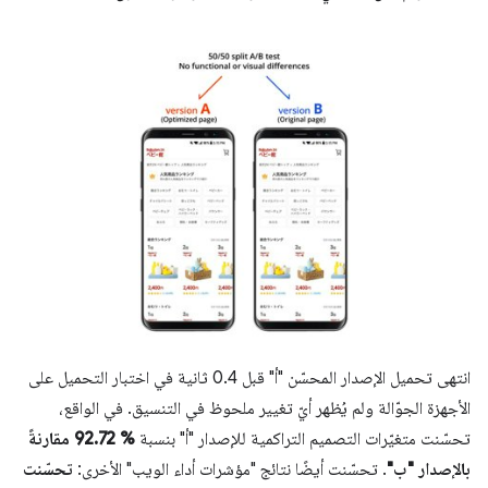
انتهى تحميل الإصدار المحسّن "أ" قبل 0.4 ثانية في اختبار التحميل على
الأجهزة الجوّالة ولم يُظهر أيّ تغيير ملحوظ في التنسيق. في الواقع،
تحسّنت متغيّرات التصميم التراكمية للإصدار "أ" بنسبة
% 92.72 مقارنةً
بالإصدار "ب"
. تحسّنت أيضًا نتائج "مؤشرات أداء الويب" الأخرى:
تحسّنت