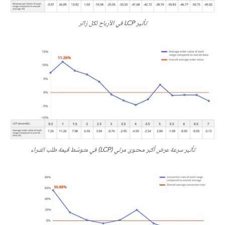
تأثير LCP في الأرباح لكل زائر
تأثير سرعة عرض أكبر محتوى مرئي (LCP) في متوسّط قيمة طلب الشراء