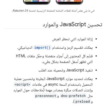
في ما يلي بعض أمثلة لقطات الشاشة للصفحة الرئيسية لخدمة Rakuten 24.
تحسين Java
Script والموارد
إزالة الموارد التي تحظر العرض
يمكنك تقسيم الرمز واستخدام
import()
الديناميكي.
قسِّم كل المحتوى إلى أجزاء منفصلة وحمِّل ملفات HTML
التي تظهر أسفل الصفحة بشكل بطيء.
تنفيذ JavaScript وتحميله عند الطلب
يمكنك تحديد موارد JavaScript البطيئة وتحسين عملية
التحميل باستخدام السمة async في علامات
<script>
وإنشاء اتصالات مبكّرة بمصادر مهمة (ملاحظات حول الموارد
مثل
dns-prefetch
و
preconnect
و
preload
).