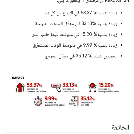
Rakuten 24 أنّ الإصدار "أ" يحقّق ما يلي:
زيادة بنسبة% 53.37 في الأرباح من كل زائر
زيادة بنسبة ‎33.13% في معدّل الإحالات الناجحة
زيادة بنسبة% 15.20 في متوسّط قيمة طلب الشراء
زيادة بنسبة% 9.99 في متوسّط الوقت المستغرَق
انخفاض بنسبة% 35.12 في معدّل الخروج
الخاتمة