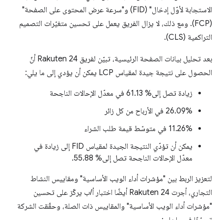
الاستجابة لأوّل إدخال" (FID) و"سرعة عرض المحتوى على الصفحة"
(FCP). ومع ذلك، لا يزال الفريق يعمل على تحسين متغيّرات التصميم
التراكمية (CLS).
بعد تحليل بيانات الصفحة الرئيسية، تبيّن لفريق Rakuten 24 أنّ
الحصول على نتيجة جيدة لمقياس LCP يمكن أن يؤدي إلى ما يلي:
زيادة تصل إلى% 61.13 في معدّل الإحالات الناجحة
26.09% في الأرباح من كل زائر
‫11.26% في متوسّط قيمة طلب الشراء
يمكن أن تؤدّي النتيجة الجيدة لمقياس FID إلى زيادة في
معدّل الإحالات الناجحة تصل إلى% 55.88.
لتعزيز الربط بين "مؤشرات أداء الويب الأساسية" ومقاييس النشاط
التجاري، أجرت Rakuten 24 أيضًا اختبار أ/ب يركّز على تحسين
"مؤشرات أداء الويب الأساسية" والمقاييس ذات الصلة، وحقّقت الشركة