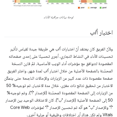
لوحة بيانات مراقبة الأداء
اختبار أ
/
ب
ولأنّ الفريق كان يعتقد أنّ اختبارات أ/ب هي طريقة جيدة لقياس تأثير
تحسينات الأداء في النشاط التجاري، أجرى تحسينًا على إحدى صفحاته
المقصودة لتتوافق مع مؤشرات أداء الويب الأساسية، ثمّ قارن النسخة
المحسّنة بالصفحة الأصلية من خلال اختبار أ/ب لمدة شهر. واختَر الفريق
صفحة مقصودة ذات عدد كبير من الزيارات والإحالات الناجحة حتى يتمكّن
الاختبار من تحقيق نتائج ذات مغزى. خلال مدة الاختبار، تم توجيه% 50
من الزيارات إلى الصفحة المقصودة المحسّنة (الإصدار "أ")، وتم توجيه%
50 إلى الصفحة الأصلية (الإصدار "ب"). كان الاختلاف الوحيد بين الإصدار
"أ" والإصدار "ب" هو أنّه تم تحسين الإصدار "أ" لمؤشرات Core Web
Vitals ولم تكن هناك أي اختلافات وظيفية أو مرئية أخرى.