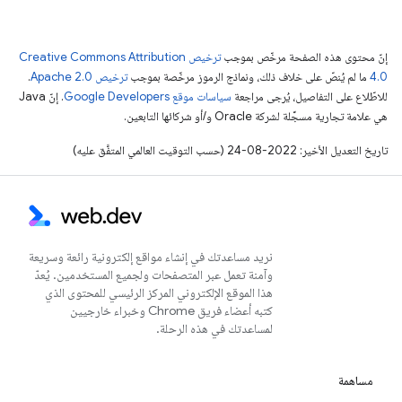
إنّ محتوى هذه الصفحة مرخّص بموجب
ترخيص Creative Commons Attribution
4.0‏
ما لم يُنصّ على خلاف ذلك، ونماذج الرموز مرخّصة بموجب
ترخيص Apache 2.0‏
.
للاطّلاع على التفاصيل، يُرجى مراجعة
سياسات موقع Google Developers‏
. إنّ Java
هي علامة تجارية مسجَّلة لشركة Oracle و/أو شركائها التابعين.
تاريخ التعديل الأخير: 2022-08-24 (حسب التوقيت العالمي المتفَّق عليه)
نريد مساعدتك في إنشاء مواقع إلكترونية رائعة وسريعة
وآمنة تعمل عبر المتصفحات ولجميع المستخدمين. يُعدّ
هذا الموقع الإلكتروني المركز الرئيسي للمحتوى الذي
كتبه أعضاء فريق Chrome وخبراء خارجيين
لمساعدتك في هذه الرحلة.
مساهمة