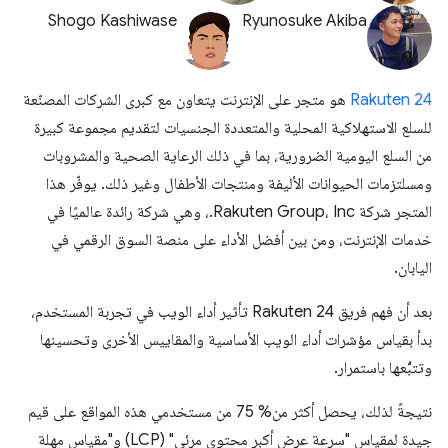
Shogo Kashiwase
Ryunosuke Akiba
Rakuten 24
هو متجر على الإنترنت يتعاون مع كبرى الشركات المصنّعة
للسلع الاستهلاكية المحلية والمتعددة الجنسيات لتقديم مجموعة كبيرة
من السلع اليومية الضرورية، بما في ذلك الرعاية الصحية والمشروبات
ومسلتزمات الحيوانات الأليفة ومنتجات الأطفال وغير ذلك. يوفّر هذا
المتجر شركة Rakuten Group، Inc.، وهي شركة رائدة عالميًا في
خدمات الإنترنت، ومن بين أفضل الأداء على منصة السوق الرقمي في
اليابان.
بعد أن فهم فريق Rakuten 24 تأثير أداء الويب في تجربة المستخدم،
بدأ بقياس مؤشرات أداء الويب الأساسية والمقاييس الأخرى وتحسينها
وتتبُّعها باستمرار.
نتيجةً لذلك، يحصل أكثر من% 75 من مستخدمي هذه المواقع على قيم
جيدة لمقياس "سرعة عرض أكبر محتوى مرئي" (LCP) و"مقياس مهلة