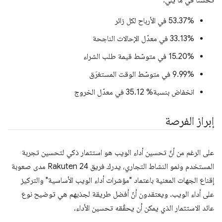
تحسّنًا في ما يلي:
53.37% في الأرباح لكل زائر
33.13% في معدّل الإحالات الناجحة
‫15.20% في متوسّط قيمة طلب الشراء
‫9.99% في متوسّط الوقت المستغرَق
انخفاض بنسبة% 35.12 في معدّل الخروج
إبراز الفرصة
على الرغم من أنّ تحسين أداء الويب هو استثمار ذكي لتحسين تجربة
المستخدم ونمو النشاط التجاري، يدرك فريق Rakuten 24 مدى صعوبة
إقناع الجهات المعنية باعتماد "مؤشرات أداء الويب الأساسية" والتركيز
على أداء الويب. ويعتقدون أنّ أفضل طريقة لجذبهم هي توضيح نوع
عائد الاستثمار الذي يمكن أن يحقّقه تحسين الأداء.