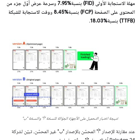
مهلة الاستجابة الأولى (FID) بنسبة%7.95
و
سرعة عرض أوّل جزء من
المحتوى على الصفحة (FCP) بنسبة%8.45
و
وقت الاستجابة للشبكة
(TTFB) بنسبة%18.03
.
نتيجة اختبار التحميل على الأجهزة الجوّالة للنسخة "أ" والنسخة "ب"
عند مقارنة الإصدار "أ" المحسّن بالإصدار "ب" غير المحسّن، تبيّن لشركة