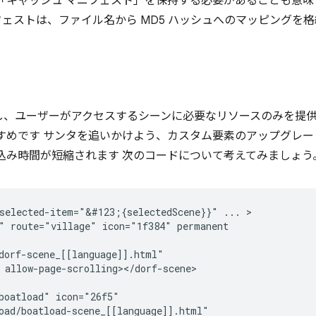
「キャッシュ マニフェスト」を保持する必要があることも意味
ストは、ファイル名から MD5 ハッシュへのマッピングを格納
し、ユーザーがアクセスするシーンに必要なリソースのみを提供
めです サンタを追いかけよう、カスタム要素のアップグレードは 
込み時間が短縮されます 次のコードについて考えてみましょう
selected-item="&#123;{selectedScene}}" ... >

" route="village" icon="1f384" permanent

dorf-scene_[[language]].html"

 allow-page-scrolling></dorf-scene>

boatload" icon="26f5"

oad/boatload-scene_[[language]].html"
