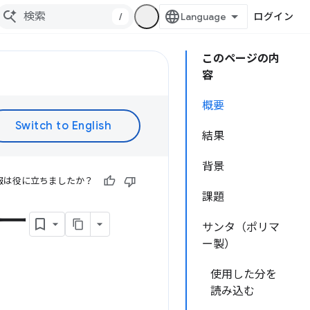
/
ログイン
このページの内
容
概要
結果
背景
報は役に立ちましたか？
課題
カー
サンタ（ポリマ
ー製）
使用した分を
読み込む