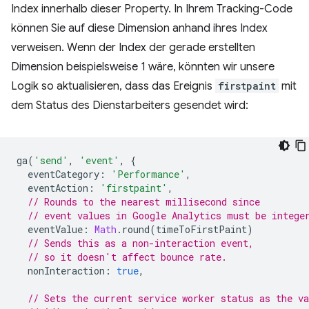
Index innerhalb dieser Property. In Ihrem Tracking-Code
können Sie auf diese Dimension anhand ihres Index
verweisen. Wenn der Index der gerade erstellten
Dimension beispielsweise 1 wäre, könnten wir unsere
Logik so aktualisieren, dass das Ereignis
firstpaint
mit
dem Status des Dienstarbeiters gesendet wird:
ga
(
'send'
,
'event'
,
{
eventCategory
:
'Performance'
,
eventAction
:
'firstpaint'
,
// Rounds to the nearest millisecond since
// event values in Google Analytics must be intege
eventValue
:
Math
.
round
(
timeToFirstPaint
)
// Sends this as a non-interaction event,
// so it doesn't affect bounce rate.
nonInteraction
:
true
,
// Sets the current service worker status as the va