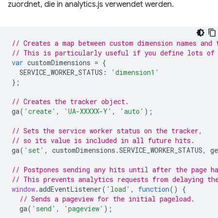
zuordnet, die in analytics.js verwendet werden.
// Creates a map between custom dimension names and 
// This is particularly useful if you define lots of
var
customDimensions
=
{
SERVICE_WORKER_STATUS
:
'dimension1'
};
// Creates the tracker object.
ga
(
'create'
,
'UA-XXXXX-Y'
,
'auto'
);
// Sets the service worker status on the tracker,
// so its value is included in all future hits.
ga
(
'set'
,
customDimensions
.
SERVICE_WORKER_STATUS
,
ge
// Postpones sending any hits until after the page h
// This prevents analytics requests from delaying th
window
.
addEventListener
(
'load'
,
function
()
{
// Sends a pageview for the initial pageload.
ga
(
'send'
,
'pageview'
);