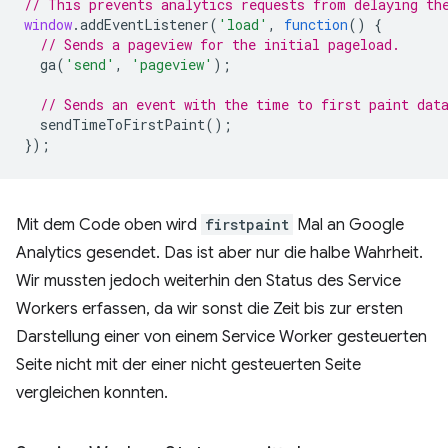
// This prevents analytics requests from delaying th
window
.
addEventListener
(
'load'
,
function
()
{
// Sends a pageview for the initial pageload.
ga
(
'send'
,
'pageview'
);
// Sends an event with the time to first paint dat
sendTimeToFirstPaint
();
});
Mit dem Code oben wird
firstpaint
Mal an Google
Analytics gesendet. Das ist aber nur die halbe Wahrheit.
Wir mussten jedoch weiterhin den Status des Service
Workers erfassen, da wir sonst die Zeit bis zur ersten
Darstellung einer von einem Service Worker gesteuerten
Seite nicht mit der einer nicht gesteuerten Seite
vergleichen konnten.