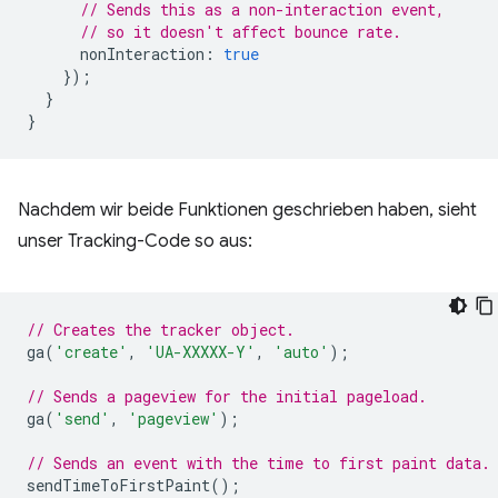
// Sends this as a non-interaction event,
// so it doesn't affect bounce rate.
nonInteraction
:
true
});
}
}
Nachdem wir beide Funktionen geschrieben haben, sieht
unser Tracking-Code so aus:
// Creates the tracker object.
ga
(
'create'
,
'UA-XXXXX-Y'
,
'auto'
);
// Sends a pageview for the initial pageload.
ga
(
'send'
,
'pageview'
);
// Sends an event with the time to first paint data.
sendTimeToFirstPaint
();