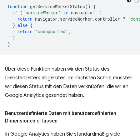
function
getServiceWorkerStatus
()
{
if
(
'serviceWorker'
in
navigator
)
{
return
navigator
.
serviceWorker
.
controller
?
'con
}
else
{
return
'unsupported'
;
}
}
Über diese Funktion haben wir den Status des
Dienstarbeiters abgerufen. Im nächsten Schritt mussten
wir diesen Status mit den Daten verknüpfen, die wir an
Google Analytics gesendet haben.
Benutzerdefinierte Daten mit benutzerdefinierten
Dimensionen erfassen
In Google Analytics haben Sie standardmäßig viele