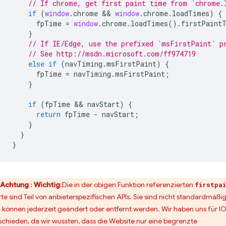
// If chrome, get first paint time from `chrome.
if
(
window
.
chrome
 && 
window
.
chrome
.
loadTimes
)
{
fpTime
=
window
.
chrome
.
loadTimes
().
firstPaint
}
// If IE/Edge, use the prefixed `msFirstPaint` p
// See http://msdn.microsoft.com/ff974719
else
if
(
navTiming
.
msFirstPaint
)
{
fpTime
=
navTiming
.
msFirstPaint
;
}
if
(
fpTime
 && 
navStart
)
{
return
fpTime
-
navStart
;
}
}
}
Achtung
:
Wichtig
:Die in der obigen Funktion referenzierten
firstpa
te sind Teil von anbieterspezifischen APIs. Sie sind nicht standardmäßi
 können jederzeit geändert oder entfernt werden. Wir haben uns für 
schieden, da wir wussten, dass die Website nur eine begrenzte