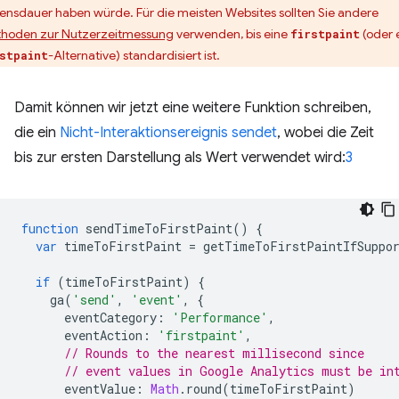
ensdauer haben würde. Für die meisten Websites sollten Sie andere
hoden zur Nutzerzeitmessung
verwenden, bis eine
(oder 
firstpaint
-Alternative) standardisiert ist.
stpaint
Damit können wir jetzt eine weitere Funktion schreiben,
die ein
Nicht-Interaktionsereignis
sendet
, wobei die Zeit
bis zur ersten Darstellung als Wert verwendet wird:
3
function
sendTimeToFirstPaint
()
{
var
timeToFirstPaint
=
getTimeToFirstPaintIfSuppo
if
(
timeToFirstPaint
)
{
ga
(
'send'
,
'event'
,
{
eventCategory
:
'Performance'
,
eventAction
:
'firstpaint'
,
// Rounds to the nearest millisecond since
// event values in Google Analytics must be in
eventValue
:
Math
.
round
(
timeToFirstPaint
)