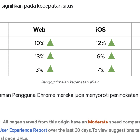
ignifikan pada kecepatan situs.
Pengoptimalan kecepatan eBay.
man Pengguna Chrome mereka juga menyoroti peningkatan i