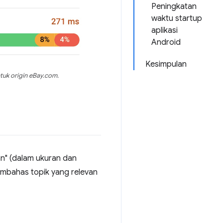
Peningkatan
waktu startup
aplikasi
Android
Kesimpulan
tuk origin eBay.com.
n" (dalam ukuran dan
embahas topik yang relevan