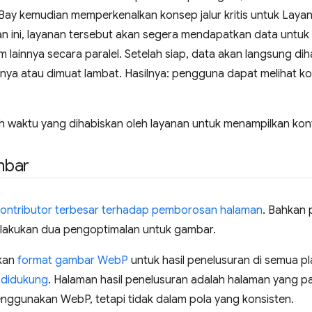
Bay kemudian memperkenalkan konsep jalur kritis untuk Laya
n ini, layanan tersebut akan segera mendapatkan data untu
lainnya secara paralel. Setelah siap, data akan langsung dih
tnya atau dimuat lambat. Hasilnya: pengguna dapat melihat ko
ah waktu yang dihabiskan oleh layanan untuk menampilkan kon
mbar
 kontributor terbesar terhadap pemborosan halaman
. Bahkan 
lakukan dua pengoptimalan untuk gambar.
kan
format gambar WebP
untuk hasil penelusuran di semua pl
 didukung
. Halaman hasil penelusuran adalah halaman yang p
nggunakan WebP, tetapi tidak dalam pola yang konsisten.