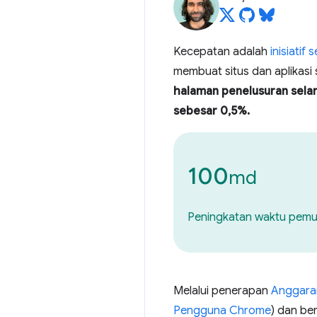
Kecepatan adalah
inisiatif
membuat situs dan aplikasi
halaman penelusuran selam
sebesar 0,5%.
100
md
Peningkatan waktu pem
Melalui penerapan
Anggara
Pengguna Chrome
) dan be