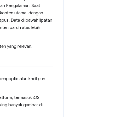
nan Pengalaman. Saat
k konten utama, dengan
apus. Data di bawah lipatan
nten paruh atas lebih
ten yang relevan.
pengoptimalan kecil pun
atform, termasuk iOS,
aling banyak gambar di