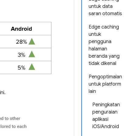
untuk data
saran otomatis
Edge caching
untuk
pengguna
halaman
beranda yang
tidak dikenal
Pengoptimalan
untuk platform
lain
ni.
Peningkatan
penguraian
aplikasi
iOS/Android